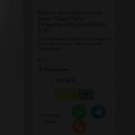
Купить Безалкогольное
вино "Casa Petru"
Feteasca Alba, Mold-Nord.
0,75
Безалкогольное белое полусладкое
вино "Каса Петру" Фетяска албэ,
Молд-Норд.
4312
В наличии
2 230,20
×
₽
КУПИТЬ
Заказать
через: