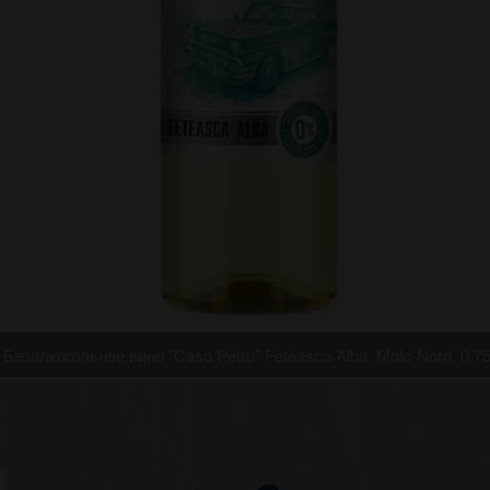
Безалкогольное вино "Casa Petru" Feteasca Alba, Mold-Nord. 0,7