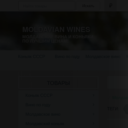
Искать
MOLDAVIAN WINES
МОЛДАВСКИЕ ВИНА И КОНЬЯКИ
ПО ЛУЧШИМ ЦЕНАМ!
Коньяк СССР
Вино по году
Молдавское вино
ТОВАРЫ
Коньяк СССР
Молдав
Вино по году
ТЕГИ:
Молдавское вино
Молдавский коньяк