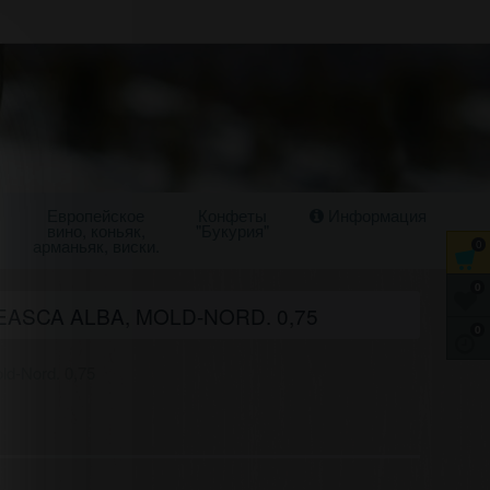
Европейское
Конфеты
Информация
вино, коньяк,
"Букурия"
арманьяк, виски.
0
0
ASCA ALBA, MOLD-NORD. 0,75
0
ld-Nord. 0,75