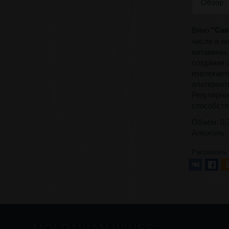
Обзор
Вино
"Cas
числе и а
витамины,
создания 
извлекает
альтернат
Регулярно
способств
Объем: 0,7
Алкоголь:
Рассказать
MOLDAVIAN WINES