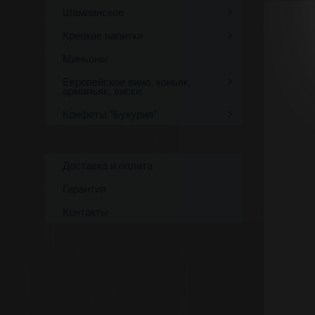
Шампанское
Крепкие напитки
Миньоны
Европейское вино, коньяк,
арманьяк, виски.
Конфеты "Букурия"
Доставка и оплата
Гарантия
Контакты