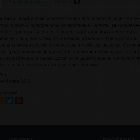
Характеристики
Отзывы
0
a Petru" alcohol free
сочетает в себе все полезные свойства вин
нтиоксиданты, полифенолы, минеральные кислоты, микроэлеме
 но не содержит алкоголя. Процесс изготовления отличается от 
обычных вин, лишь тем, что на заключительном этапе алкоголь
ся при помощи низкой температуры в глубоком вакууме. Отличн
ива традиционному продукту для последователей здорового обр
е употребление, в малых дозах уменьшает уровень холестерина
ует повышению защитных функций организма.
5 л.
 не более 0,5%
 друзьям!