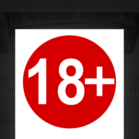
Молдавский
Шампанское
Крепкие напитки
Миньоны
коньяк
БЕЗАЛКОГОЛЬНОЕ ВИНО "CASA PETRU" FETE
ское вино
Безалкогольное вино "Casa Petru" Feteasca Alba, Mo
Безалкогольное вино