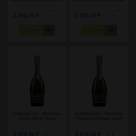
0,75
2 292,15
2 292,15
×
×
₽
₽
КУПИТЬ
КУПИТЬ
Шампанское «Bravista»
Шампанское «Bravista»
Cuvee Blanc, брют
Feteasca Regala, брют
белое, Salcuta. 0,75
белое, Salcuta. 0,75
3 314,33
3 314,33
×
×
₽
₽