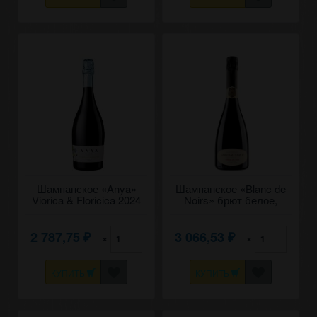
Шампанское «Anya»
Шампанское «Blanc de
Viorica & Floricica 2024
Noirs» брют белое,
брют белое, Novak. 0,75
Chateau Cristi. 0,75
2 787,75
3 066,53
×
×
₽
₽
КУПИТЬ
КУПИТЬ