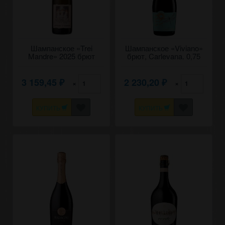
Шампанское «Trei
Шампанское «Viviano»
Mandre» 2025 брют
брют, Carlevana. 0,75
белое, Domeniile
Vorniceni. 0,75
3 159,45
2 230,20
×
×
₽
₽
КУПИТЬ
КУПИТЬ