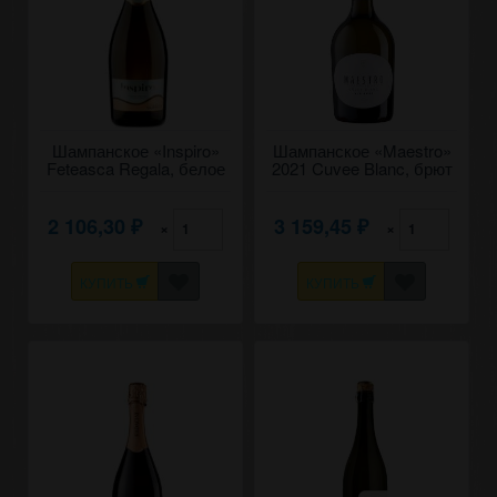
Шампанское «Inspiro»
Шампанское «Maestro»
Feteasca Regala, белое
2021 Cuvee Blanc, брют
брют, Chateau Vartely.
белое. 0,75
0,75
2 106,30
3 159,45
×
×
₽
₽
КУПИТЬ
КУПИТЬ