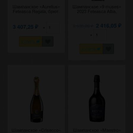
Шампанское «Aurelius»
Шампанское «9 muses»
Feteasca Regala, брют.
2023 Feteasca Alba,
0,75
Mimi. 0,75
2 416,05
2 536,86
3 407,25
₽
×
₽
₽
×
КУПИТЬ
КУПИТЬ
Шампанское «Crisecco»
Шампанское «Maestro»