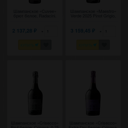
Шампанское «Cuvee»
Шампанское «Maestro»
брют белое, Radacini.
Verde 2025 Pinot Grigio,
0,75
белое брют. 0,75
2 137,28
3 159,45
×
×
₽
₽
КУПИТЬ
КУПИТЬ
Шампанское «Crisecco»
Шампанское «Crisecco»
Brut белое, Cricova. 0,75
Extra Dry белое, Cricova.