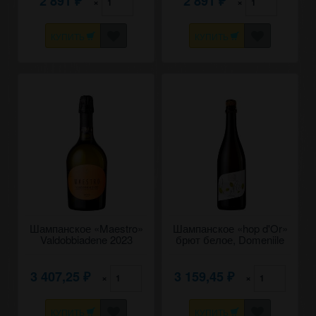
2 891
2 891
×
×
₽
₽
КУПИТЬ
КУПИТЬ
Шампанское «Maestro»
Шампанское «hop d'Or»
Valdobbiadene 2023
брют белое, Domeniile
Prosecco Superiore
Vorniceni. 0,75
DOCG, брют белое. 0,75
3 407,25
3 159,45
×
×
₽
₽
КУПИТЬ
КУПИТЬ