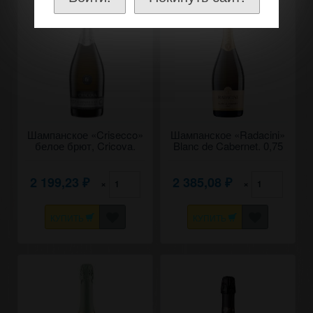
Шампанское «Crisecco»
Шампанское «Radacini»
белое брют, Cricova.
Blanc de Cabernet. 0,75
0,75
2 199,23
2 385,08
×
×
₽
₽
КУПИТЬ
КУПИТЬ