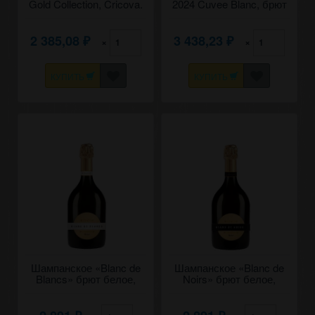
Gold Collection, Cricova.
2024 Cuvee Blanc, брют
0,75
натюр белое. 0,75
2 385,08
3 438,23
×
×
₽
₽
КУПИТЬ
КУПИТЬ
Шампанское «Blanc de
Шампанское «Blanc de
Blancs» брют белое,
Noirs» брют белое,
Radacini. 0,75
Radacini. 0,75