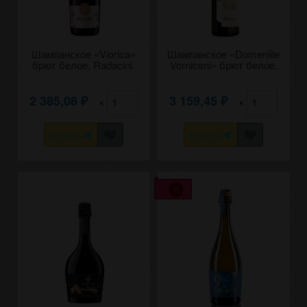
Шампанское «Viorica»
Шампанское «Domeniile
брют белое, Radacini.
Vorniceni» брют белое.
0,75
0,75
2 385,08
3 159,45
×
×
₽
₽
КУПИТЬ
КУПИТЬ