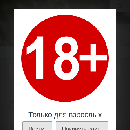
MOLDAVIAN WINES
МОЛДАВСКИЕ ВИНА И КОНЬЯКИ ПО ЛУЧШИМ ЦЕНАМ!
Меню
ТЕЗАУР / TEZAUR
Молдавский коньяк
Производители
Тезаур /
Tezaur
СОРТИРОВАТЬ
30
Только для взрослых
Войти.
Покинуть сайт.
ФИЛЬТРЫ