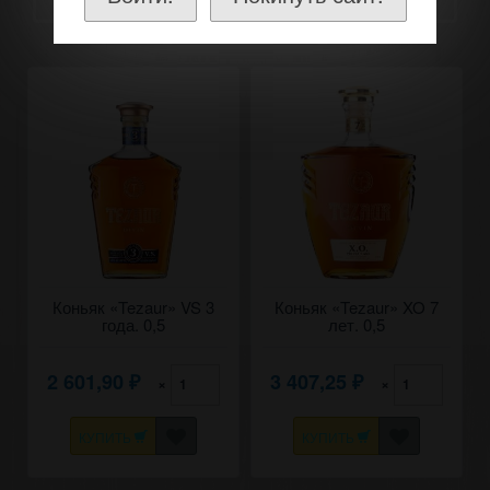
Коньяк «Tezaur» VS 3
Коньяк «Tezaur» XO 7
года. 0,5
лет. 0,5
2 601,90
3 407,25
×
×
₽
₽
КУПИТЬ
КУПИТЬ