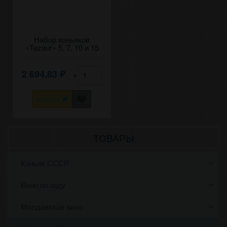
Набор коньяков
«Tezaur» 5, 7, 10 и 15
лет, Gold Collection. 4
бут по 0,05 л.
2 694,83
×
₽
КУПИТЬ
ТОВАРЫ
Коньяк СССР
Вино по году
Молдавское вино