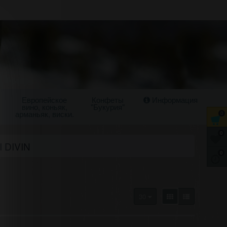
Европейское
Конфеты
Информация
вино, коньяк,
"Букурия"
арманьяк, виски.
0
0
 DIVIN
0
30