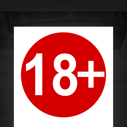
Молдавский
Шампанское
Крепкие напитки
Миньоны
коньяк
КАЛАРАШ / CALARASI
 напитки
Ликер
Калараш / Calarasi Divin
РОВАТЬ