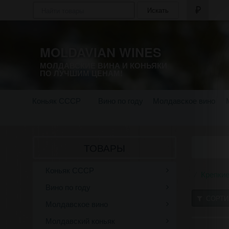
Искать
MOLDAVIAN WINES
МОЛДАВСКИЕ ВИНА И КОНЬЯКИ
ПО ЛУЧШИМ ЦЕНАМ!
Коньяк СССР
Вино по году
Молдавское вино
ТОВАРЫ
Коньяк СССР
Крепкие
Вино по году
СОРТИ
Молдавское вино
Молдавский коньяк