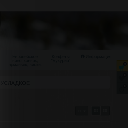
Европейское
Конфеты
Информация
вино, коньяк,
"Букурия"
арманьяк, виски.
0
0
ЛУСЛАДКОЕ
0
30