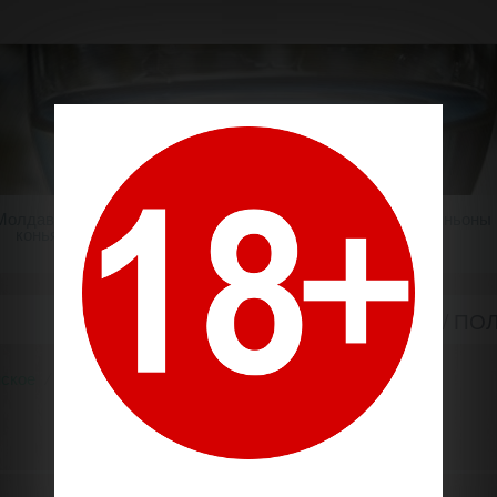
Молдавский
Шампанское
Крепкие напитки
Миньоны
коньяк
БЕЛОЕ ПОЛУСУХОЕ / ПО
ское
Классическое
Белое полусухое / полусладкое