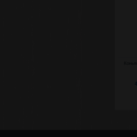
Коньяк (д
Коньяк
(Королевс
(Калараш)