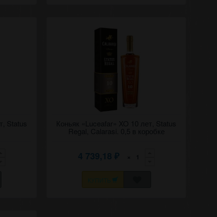
нняя
, Status
Коньяк (дивин) "Лучафэр" (Утренняя
Коньяк «Luceafar» XO 10 лет, Status
оролевский
звезда) 10 лет, Статус регал (Королевский
Regal, Calarasi. 0,5 в коробке
статус), Кэлэрашь (Калараш).
4 739,18
×
₽
КУПИТЬ