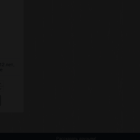
12 лет,
элэрашь
ке
Рассказать друзьям!