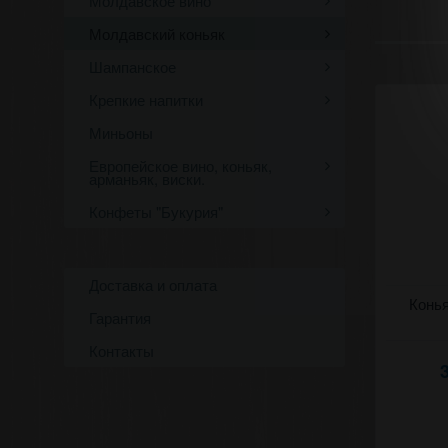
Молдавское вино
Молдавский коньяк
Шампанское
Крепкие напитки
Миньоны
Европейское вино, коньяк,
арманьяк, виски.
Конфеты "Букурия"
Доставка и оплата
Коньяк (д
Конья
Гарантия
(Королевс
(Калараш)
Контакты