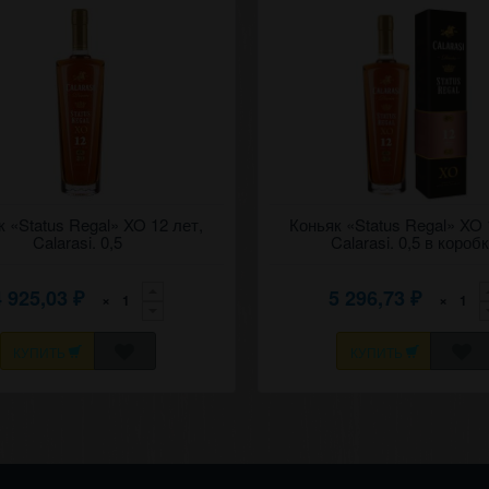
ивин) "Статус регал"
 «Status Regal» XO 12 лет,
Коньяк (дивин) "Статус регал"
Коньяк «Status Regal» XO 
кий статус) 12 лет, Кэлэрашь
(Королевский статус) 12 лет, К
Calarasi. 0,5
Calarasi. 0,5 в короб
.
(Калараш).
4 925,03
5 296,73
×
×
₽
₽
КУПИТЬ
КУПИТЬ