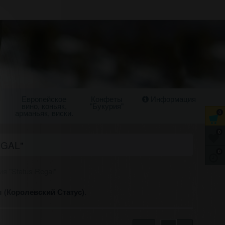
Европейское
Конфеты
Информация
вино, коньяк,
"Букурия"
арманьяк, виски.
0
0
EGAL"
0
я "Status Regal"
л (Королевский Статус)
.