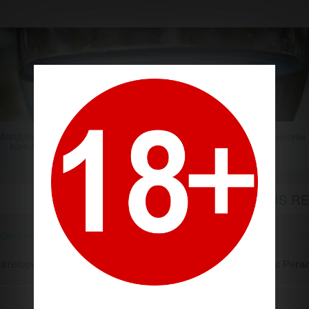
Молдавский
Шампанское
Крепкие напитки
Миньоны
коньяк
СЕРИЯ "STATUS R
ский коньяк
Производители
Калараш / Сalarasi Divin
Сери
категории представлены коньяки
"Калараш" серии Статус Рега