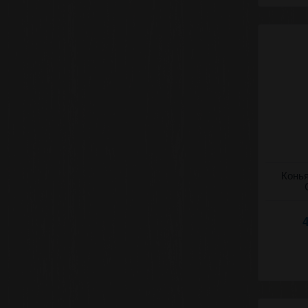
Коньяк (д
Конья
(Королевс
(Калараш)