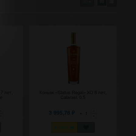
30
7 лет,
Коньяк (дивин) "Статус регал"
Коньяк «Status Regal» XO 8 лет,
лэрашь
(Королевский статус) 8 лет, Кэлэрашь
ке
Calarasi. 0,5
(Калараш).
3 995,78
×
₽
КУПИТЬ