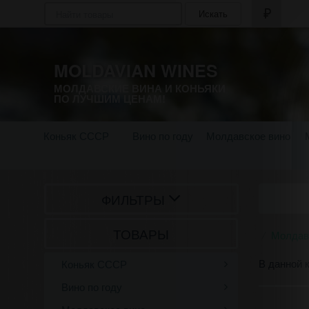
Искать
MOLDAVIAN WINES
МОЛДАВСКИЕ ВИНА И КОНЬЯКИ
ПО ЛУЧШИМ ЦЕНАМ!
Коньяк СССР
Вино по году
Молдавское вино
ФИЛЬТРЫ
ТОВАРЫ
Молдав
В данной 
Коньяк СССР
Вино по году