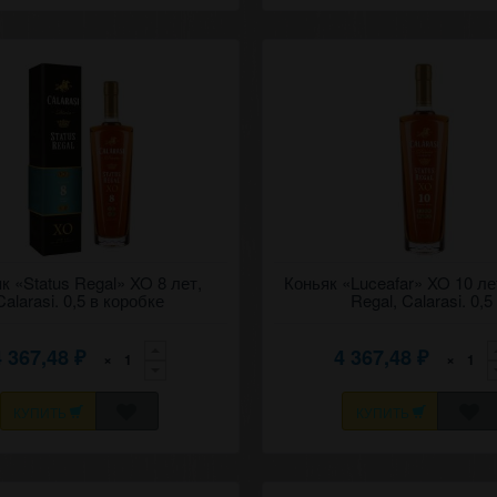
ивин) "Статус регал"
к «Status Regal» XO 8 лет,
Коньяк (дивин) "Лучафэр" (Утре
Коньяк «Luceafar» XO 10 лет
кий статус) 8 лет, Кэлэрашь
звезда) 10 лет, Статус регал (К
Calarasi. 0,5 в коробке
Regal, Calarasi. 0,5
.
статус), Кэлэрашь (Калараш).
4 367,48
4 367,48
×
×
₽
₽
КУПИТЬ
КУПИТЬ