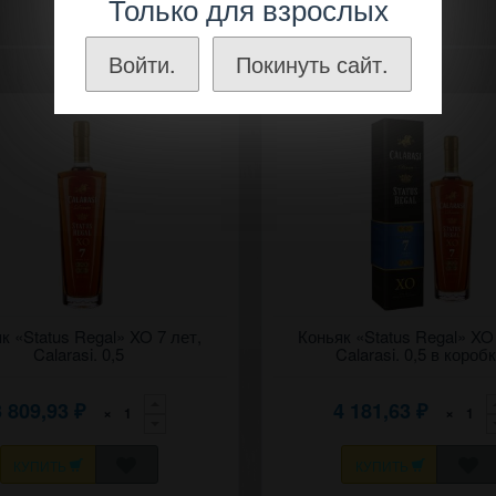
Только для взрослых
Войти.
Покинуть сайт.
ивин) "Статус регал"
к «Status Regal» XO 7 лет,
Коньяк (дивин) "Статус регал"
Коньяк «Status Regal» XO 
кий статус) 7 лет, Кэлэрашь
(Королевский статус) 7 лет, Кэ
Calarasi. 0,5
Calarasi. 0,5 в короб
.
(Калараш).
3 809,93
4 181,63
×
×
₽
₽
КУПИТЬ
КУПИТЬ