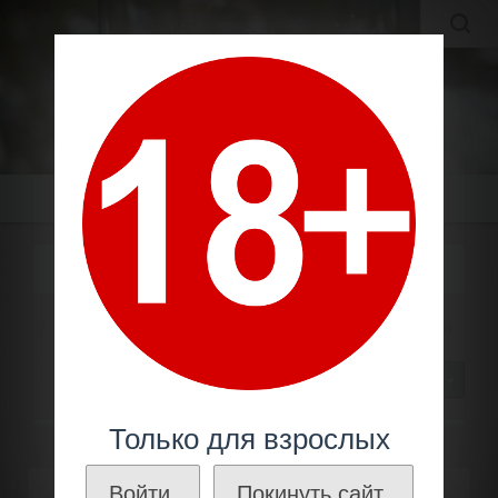
MOLDAVIAN WINES
МОЛДАВСКИЕ ВИНА И КОНЬЯКИ ПО ЛУЧШИМ ЦЕНАМ!
Меню
БЕЛОЕ ЭКСТРА-БРЮТ
Шампанское
Классическое
Белое экстра-брют
30
Только для взрослых
Войти.
Покинуть сайт.