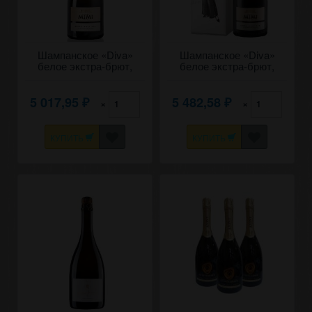
Шампанское «Diva»
Шампанское «Diva»
белое экстра-брют,
белое экстра-брют,
Castel Mimi. 0,75
Castel Mimi. 0,75 в
коробке
5 017,95
5 482,58
×
×
₽
₽
КУПИТЬ
КУПИТЬ