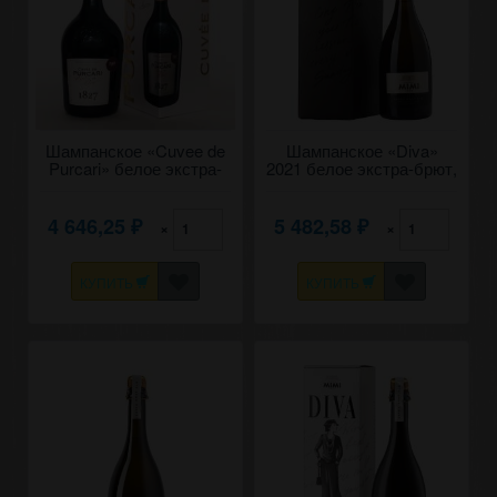
Шампанское «Cuvee de
Шампанское «Diva»
Purcari» белое экстра-
2021 белое экстра-брют,
брют. 0,75 в коробке.
Castel Mimi. 0,75 в
коробке
4 646,25
5 482,58
×
×
₽
₽
КУПИТЬ
КУПИТЬ