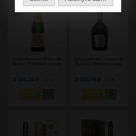
Шампанское «Blanc de
Шампанское «Cuvee de
Noirs» Pinot Noir, белое
Purcari» белое экстра-
экстра-брют, Cricova.
брют. 0,75
0,75
3 345,30
3 995,78
×
×
₽
₽
КУПИТЬ
КУПИТЬ