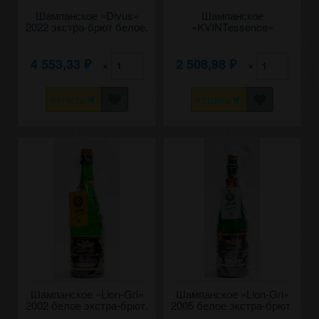
Шампанское «Divus»
Шампанское
2022 экстра-брют белое.
«KVINTessence»
0,75
Viognier, экстра-брют
белое. 0,75
4 553,33
2 508,98
×
×
₽
₽
КУПИТЬ
КУПИТЬ
Шампанское «Lion-Gri»
Шампанское «Lion-Gri»
2002 белое экстра-брют.
2005 белое экстра-брют.
0,75
0,75