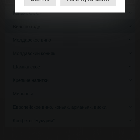
Коньяк СССР
Вино по году
Молдавское вино
Молдавский коньяк
Шампанское
Крепкие напитки
Миньоны
Европейское вино, коньяк, арманьяк, виски.
Конфеты "Букурия"