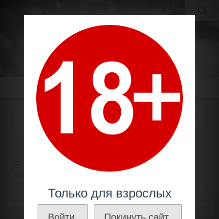
MOLDAVIAN WINES
МОЛДАВСКИЕ ВИНА И КОНЬЯКИ ПО ЛУЧШИМ ЦЕНАМ!
Меню
ВИНО 1927 ГОДА УРОЖАЯ
Вино по году
1920 - 1929
Вино 1927 года урожая
В данной категории представлено
коллекционное вино 1927 года урожая.
Только для взрослых
ТОВАРЫ
Войти.
Покинуть сайт.