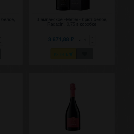
лое вино
 белое,
Игристое классическое, брют белое вино
Шампанское «Metier» брют белое,
инь
"Метье" (Призвание) 2020 Рэдэчинь
Radacini. 0,75 в коробке
(Корни). в коробке.
3 871,88
×
₽
КУПИТЬ