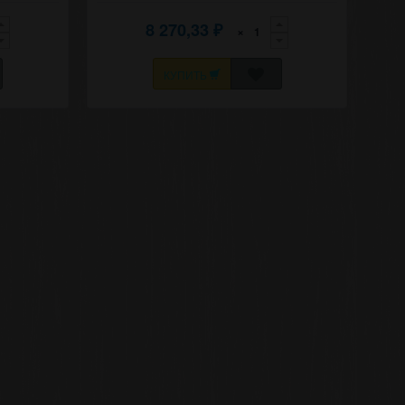
8 270,33
×
₽
КУПИТЬ