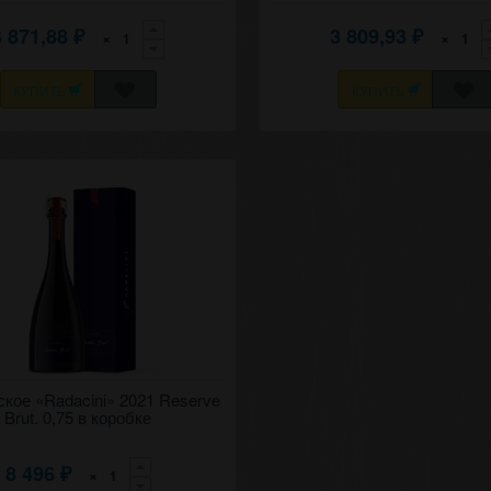
3 871,88
3 809,93
×
×
₽
₽
КУПИТЬ
КУПИТЬ
ественное игристое, брют белое
кое «Radacini» 2021 Reserve
эчинь" (Корни) 2021 Резерв. в
Brut. 0,75 в коробке
8 496
×
₽