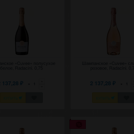
полусухое белое вино "Кюве"
нское «Cuvee» полусухое
Игристое сладкое розовое вино 
Шампанское «Cuvee» сл
(Корни).
Рэдэчинь (Корни).
белое, Radacini. 0,75
розовое, Radacini. 0,
2 137,28
2 137,28
×
×
₽
₽
КУПИТЬ
КУПИТЬ