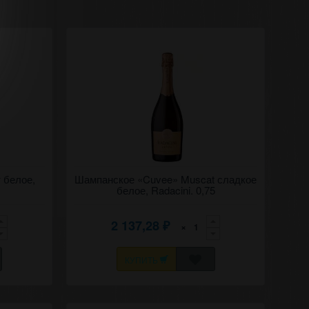
"
 белое,
Игристое сладкое белое вино "Кюве"
Шампанское «Cuvee» Muscat сладкое
Мускат, Рэдэчинь" (Корни).
белое, Radacini. 0,75
2 137,28
×
₽
КУПИТЬ