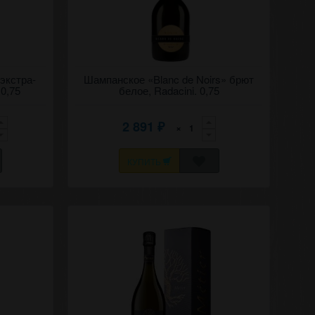
но "Пино-
 экстра-
Игристое брют белое вино "Блан де нуар"
Шампанское «Blanc de Noirs» брют
2023 Пино-нуар, Рэдэчинь (Корни).
 0,75
белое, Radacini. 0,75
2 891
×
₽
КУПИТЬ