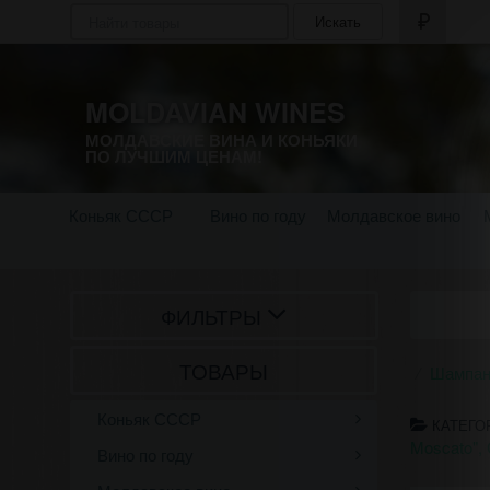
Искать
MOLDAVIAN WINES
МОЛДАВСКИЕ ВИНА И КОНЬЯКИ
ПО ЛУЧШИМ ЦЕНАМ!
Коньяк СССР
Вино по году
Молдавское вино
ФИЛЬТРЫ
ТОВАРЫ
Шампан
Коньяк СССР
КАТЕГО
Moscato"
Вино по году