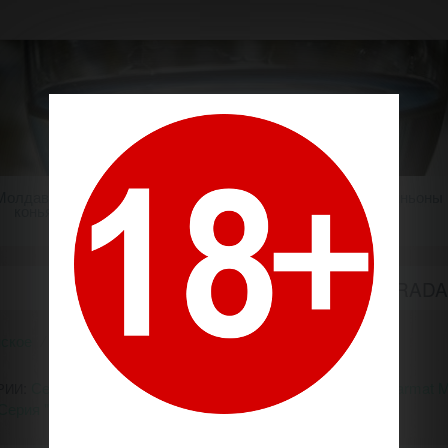
Молдавский
Шампанское
Крепкие напитки
Миньоны
коньяк
РЭДЭЧИНЬ / RADA
ское
Производители
Рэдэчинь / Radacini
:
Серия "Reserve Brut"
Серия "Metier"
Серия "Long Charmat M
РИИ
Серия "National"
Серия "Varietal"
Серия "Cuvee"