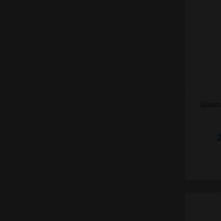
Игристое 
Шампа
Рэдэчинь 