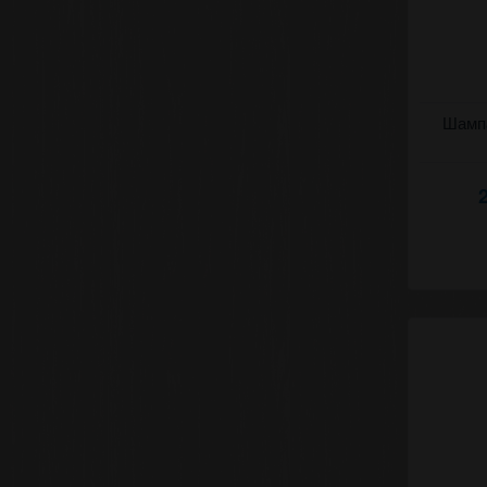
Игристое 
Шампа
(Корни) 2