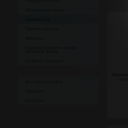
Молдавское вино
Молдавский коньяк
Шампанское
Крепкие напитки
Миньоны
Европейское вино, коньяк,
арманьяк, виски.
Конфеты "Букурия"
Игристое 
Шампанс
де нуар" 
сухо
Доставка и оплата
Гарантия
Контакты