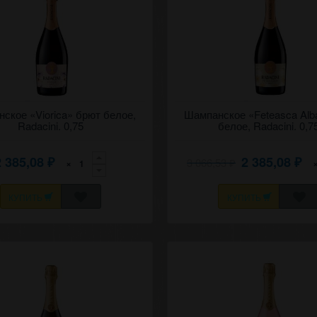
брют белое вино "Виорика"
ское «Viorica» брют белое,
Игристое брют белое вино "Фетя
Шампанское «Feteasca Alb
(Корни).
2022 Рэдэчинь (Корни).
Radacini. 0,75
белое, Radacini. 0,7
2 385,08
2 385,08
3 066,53
×
₽
₽
₽
КУПИТЬ
КУПИТЬ