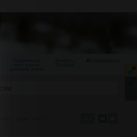
Европейское
Конфеты
Информация
вино, коньяк,
"Букурия"
арманьяк, виски.
0
0
CINI
0
ethod"
Серия "Vero di
30