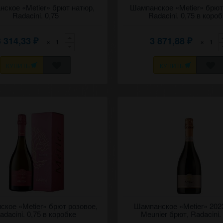
классическое, брют натюр белое
ское «Metier» брют натюр,
Игристое классическое, брют на
Шампанское «Metier» брют
ье" (Призвание) 2023 Рэдэчинь
вино "Метье" (Призвание) 2019 
Radacini. 0,75
Radacini. 0,75 в коро
(Корни). в коробке.
3 314,33
3 871,88
×
×
₽
₽
КУПИТЬ
КУПИТЬ
классическое, брют розовое вино
кое «Metier» брют розовое,
Игристое классическое, брют бе
Шампанское «Metier» 2023
Призвание) 2020 Рэдэчинь
"Метье" (Призвание) 2023 Пино-
adacini. 0,75 в коробке
Meunier брют, Radacini.
 коробке.
Рэдэчинь (Корни).