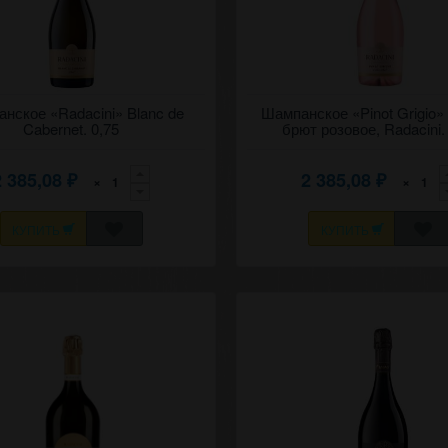
брют белое вино "Рэдэчинь"
нское «Radacini» Blanc de
Игристое экстра-брют розовое ви
Шампанское «Pinot Grigio»
021 Блан де Каберне.
гри" Рэдэчинь (Корни).
Cabernet. 0,75
брют розовое, Radacini.
2 385,08
2 385,08
×
×
₽
₽
КУПИТЬ
КУПИТЬ