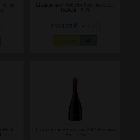
тюр белое
 натюр,
Игристое классическое, брют розовое вино
Шампанское «Metier» брют розовое,
Рэдэчинь
"Метье" (Призвание) 2020 Рэдэчинь
бке
Radacini. 0,75
(Корни).
3 314,33
×
₽
КУПИТЬ
лое вино
 Pinot
Высококачественное игристое, брют белое
Шампанское «Radacini» 2021 Reserve
менье,
вино "Рэдэчинь" (Корни) 2021 Резерв.
 0,75
Brut. 0,75