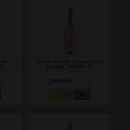
"Кюве"
адкое
Игристое брют розовое вино "Рара нягрэ"
Шампанское «Rara Neagra» брют
Рэдэчинь (Корни).
75
розовое, Radacini. 0,75
2 385,08
×
₽
КУПИТЬ