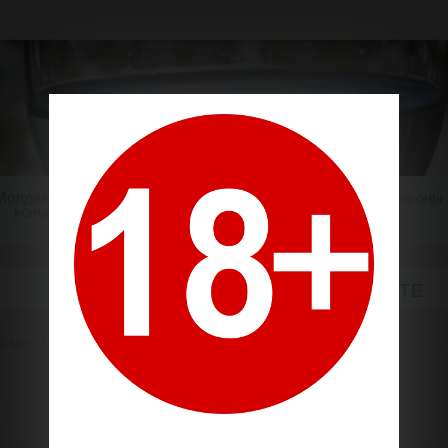
Молдавский
Шампанское
Крепкие напитки
Миньоны
коньяк
АЛИГОТЕ
ское
Сорт винограда
Алиготе