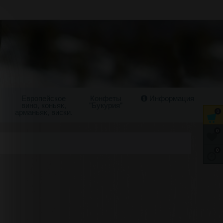
Европейское
Конфеты
Информация
вино, коньяк,
"Букурия"
арманьяк, виски.
0
0
0