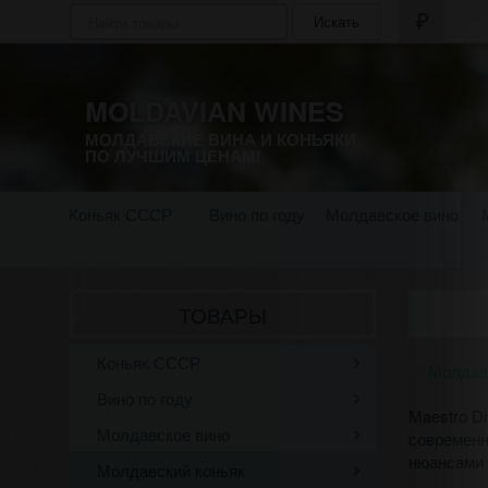
Искать
MOLDAVIAN WINES
МОЛДАВСКИЕ ВИНА И КОНЬЯКИ
ПО ЛУЧШИМ ЦЕНАМ!
Коньяк СССР
Вино по году
Молдавское вино
ТОВАРЫ
Коньяк СССР
Молдав
Вино по году
Maestro D
Молдавское вино
современ
нюансами 
Молдавский коньяк