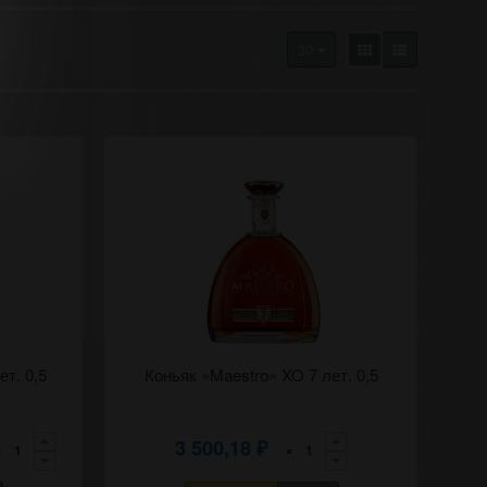
30
.
ет. 0,5
Коньяк (дивин) "Маэстро" 7 лет.
Коньяк «Maestro» XO 7 лет. 0,5
3 500,18
×
×
₽