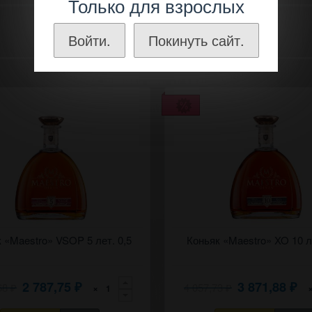
Только для взрослых
Войти.
Покинуть сайт.
ивин) "Маэстро" 5 лет.
 «Maestro» VSOP 5 лет. 0,5
Коньяк (дивин) "Маэстро" 10 лет
Коньяк «Maestro» XO 10 л
2 787,75
3 871,88
,68
4 057,73
×
₽
₽
₽
₽