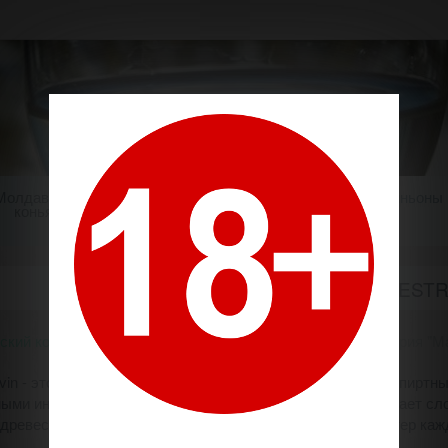
Молдавский
Шампанское
Крепкие напитки
Миньоны
коньяк
СЕРИЯ "MAESTR
ский коньяк
Производители
Маэстро / Maestro
Серия "Ma
ivin - это исключительная коллекция дистиллированных спиртн
ными инновациями.
Каждый коньяк
из этой гаммы предлагает с
древесины и специй,
которые определяют особый характер каж