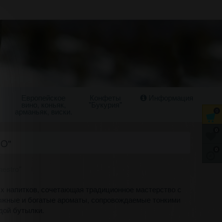
Европейское
Конфеты
Информация
вино, коньяк,
"Букурия"
арманьяк, виски.
0
0
O"
0
estro"
ых напитков, сочетающая традиционное мастерство с
ложные и богатые ароматы, сопровождаемые тонкими
дой бутылки.