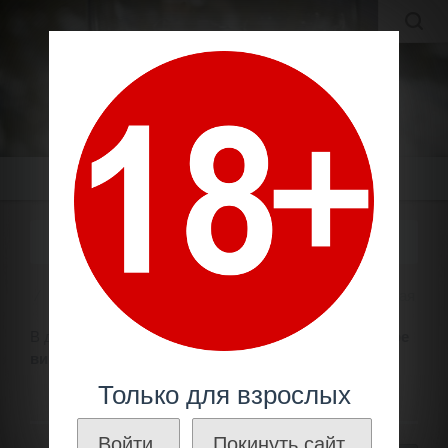
MOLDAVIAN WINES
МОЛДАВСКИЕ ВИНА И КОНЬЯКИ ПО ЛУЧШИМ ЦЕНАМ!
Меню
ВИНО 1947 ГОДА УРОЖАЯ
Вино по году
1940 - 1949
Вино 1947 года урожая
В данном разделе Вы можете
купить
коллекционное
вино 1947 года урожая.
Только для взрослых
Войти.
Покинуть сайт.