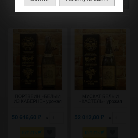
30
ПОРТВЕЙН «БЕЛЫЙ
МУСКАТ БЕЛЫЙ
ИЗ КАБЕРНЕ» урожая
«КАСТЕЛЬ» урожая
1947 года 0,8 литра.
1947 года 0,8 литра.
50 646,60
52 012,80
×
×
₽
₽
КУПИТЬ
КУПИТЬ