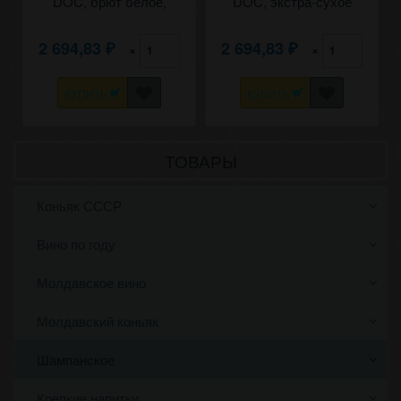
DOC, брют белое,
DOC, экстра-сухое
Novak. 0,75
белое, Novak. 0,75
2 694,83
2 694,83
×
×
₽
₽
КУПИТЬ
КУПИТЬ
ТОВАРЫ
Коньяк СССР
Вино по году
Молдавское вино
Молдавский коньяк
Шампанское
Крепкие напитки