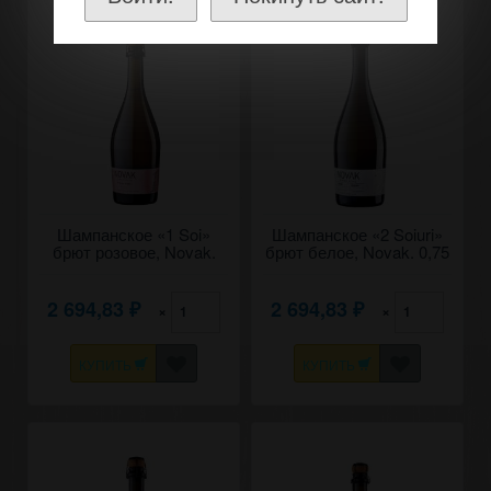
Шампанское «1 Soi»
Шампанское «2 Soiuri»
брют розовое, Novak.
брют белое, Novak. 0,75
0,75
2 694,83
2 694,83
×
×
₽
₽
КУПИТЬ
КУПИТЬ