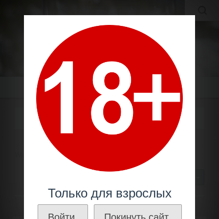
MOLDAVIAN WINES
МОЛДАВСКИЕ ВИНА И КОНЬЯКИ ПО ЛУЧШИМ ЦЕНАМ!
Меню
НОВАК / NOVAK WINERY
Шампанское
Производители
Новак / Novak
Winery
30
Только для взрослых
Войти.
Покинуть сайт.