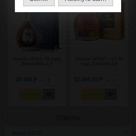
Коньяк «Sofia» 33 года,
Коньяк «KVINT» XO 33
Barza Alba. 0,7
года. Decanter 0,5
30 385
12 266,10
×
×
₽
₽
КУПИТЬ
КУПИТЬ
ТОВАРЫ
Коньяк СССР