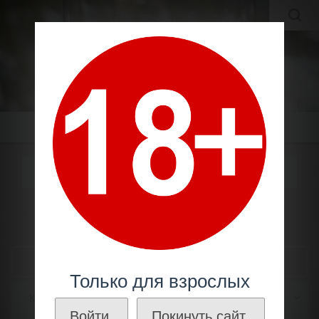
MOLDAVIAN WINES
МОЛДАВСКИЕ ВИНА И КОНЬЯКИ ПО ЛУЧШИМ ЦЕНАМ!
Меню
БУКЕТ МОЛДАВИИ
Шампанское
Производители
Букет Молдавии
ТОВАРЫ
Только для взрослых
Коньяк СССР
Войти.
Покинуть сайт.