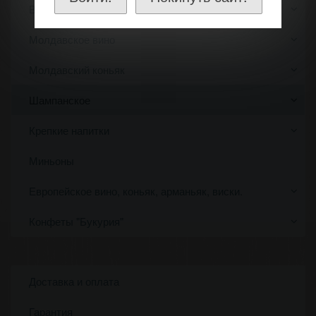
Вино по году
Молдавское вино
Молдавский коньяк
Шампанское
Крепкие напитки
Миньоны
Европейское вино, коньяк, арманьяк, виски.
Конфеты "Букурия"
Доставка и оплата
Гарантия