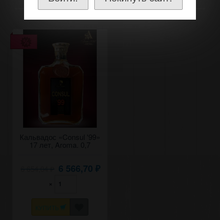
Кальвадос «Consul '99»
17 лет, Aroma. 0,7
6 566,70
6 654,04
₽
₽
×
КУПИТЬ