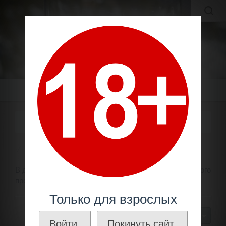
MOLDAVIAN WINES
МОЛДАВСКИЕ ВИНА И КОНЬЯКИ ПО ЛУЧШИМ ЦЕНАМ!
Меню
АРОМА
Крепкие напитки
Кальвадос
Арома
В данном разделе представлен кальвадос молдавского
производителя
"Aroma"
.
Только для взрослых
30
Войти.
Покинуть сайт.