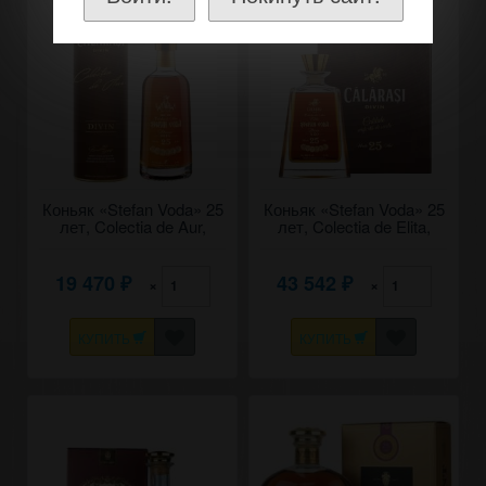
Коньяк «Stefan Voda» 25
Коньяк «Stefan Voda» 25
лет, Colectia de Aur,
лет, Colectia de Elita,
Calarasi. 0,5
Calarasi. 0,63
19 470
43 542
×
×
₽
₽
КУПИТЬ
КУПИТЬ