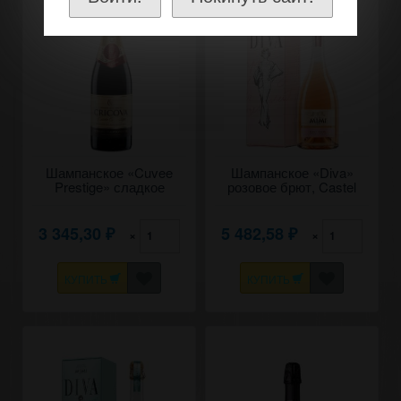
Шампанское «Cuvee
Шампанское «Diva»
Prestige» сладкое
розовое брют, Castel
красное, Cricova. 0,75
Mimi. 0,75 в коробке
3 345,30
5 482,58
×
×
₽
₽
КУПИТЬ
КУПИТЬ