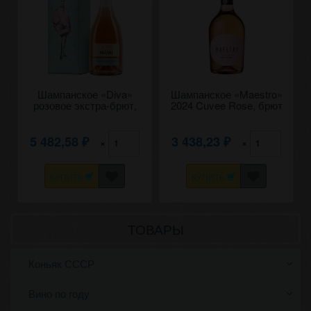
Шампанское «Diva»
Шампанское «Maestro»
розовое экстра-брют,
2024 Cuvee Rose, брют
Castel Mimi. 0,75 в
натюр розовое. 0,75
коробке
5 482,58
3 438,23
×
×
₽
₽
КУПИТЬ
КУПИТЬ
ТОВАРЫ
Коньяк СССР
Вино по году