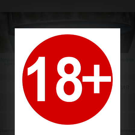
Молдавский
Шампанское
Крепкие напитки
Миньоны
коньяк
ГАРАНТИЯ
я
тавляем гарантию на все заказы, оформленные в нашем магазин