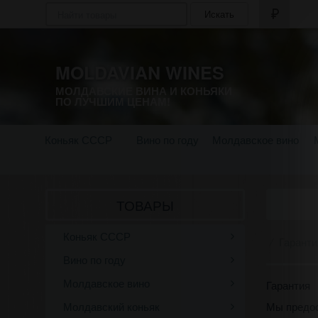
Искать
MOLDAVIAN WINES
МОЛДАВСКИЕ ВИНА И КОНЬЯКИ
ПО ЛУЧШИМ ЦЕНАМ!
Коньяк СССР
Вино по году
Молдавское вино
ТОВАРЫ
Коньяк СССР
Гаранти
Вино по году
Молдавское вино
Гарантия
Мы предос
Молдавский коньяк