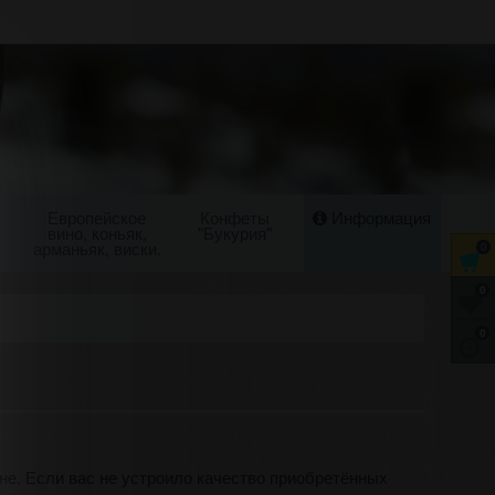
Европейское
Конфеты
Информация
вино, коньяк,
"Букурия"
арманьяк, виски.
0
0
0
е. Если вас не устроило качество приобретённых