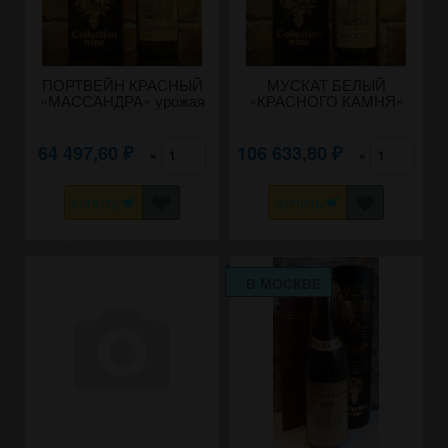
ПОРТВЕЙН КРАСНЫЙ
МУСКАТ БЕЛЫЙ
«МАССАНДРА» урожая
«КРАСНОГО КАМНЯ»
1958 года.
1951 года урожая 0,8
литра.
64 497,60
106 633,80
×
×
₽
₽
КУПИТЬ
КУПИТЬ
В МОСКВЕ