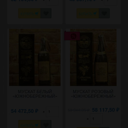
КУПИТЬ
КУПИТЬ
МУСКАТ БЕЛЫЙ
МУСКАТ РОЗОВЫЙ
«ЮЖНОБЕРЕЖНЫЙ»
«ЮЖНОБЕРЕЖНЫЙ»
1955 года урожая.
урожая 1954 года 0,8
литра.
58 117,50
59 944,05
54 472,50
₽
×
₽
₽
×
КУПИТЬ