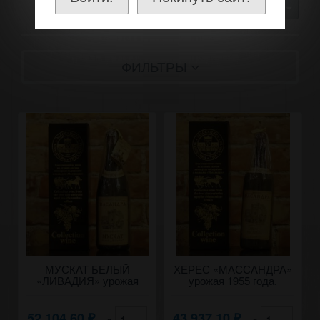
30
ФИЛЬТРЫ
МУСКАТ БЕЛЫЙ
ХЕРЕС «МАССАНДРА»
«ЛИВАДИЯ» урожая
урожая 1955 года.
1954 года 0,8 литра.
52 104,60
43 937,10
×
×
₽
₽