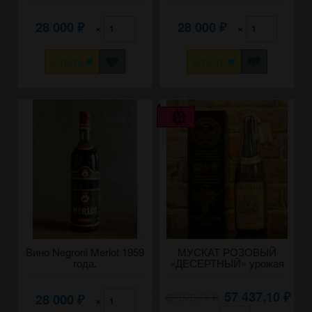
28 000
28 000
×
×
₽
₽
КУПИТЬ
КУПИТЬ
Вино Negroni Merlot 1959
МУСКАТ РОЗОВЫЙ
года.
«ДЕСЕРТНЫЙ» урожая
1953 года 0,8 литра.
57 437,10
62 575,74
28 000
₽
×
₽
₽