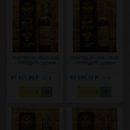
ПОРТВЕЙН КРАСНЫЙ
ПОРТВЕЙН КРАСНЫЙ
«ЛИВАДИЯ» урожая
«ЛИВАДИЯ» урожая
1955 года
1952 года
47 911,50
59 030,10
×
×
₽
₽
КУПИТЬ
КУПИТЬ