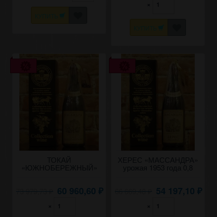
×
КУПИТЬ
КУПИТЬ
ТОКАЙ
ХЕРЕС «МАССАНДРА»
«ЮЖНОБЕРЕЖНЫЙ»
урожая 1953 года 0,8
урожая 1953 года 0,8
литра.
литра.
60 960,60
54 197,10
73 979,73
66 669,48
₽
₽
₽
₽
×
×