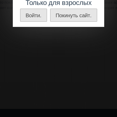
Только для взрослых
го поклонника насыщенного красного вина полного фруктовых аро
яет коллекцию вин, которые порадуют чувства и удовлетворят 
Войти.
Покинуть сайт.