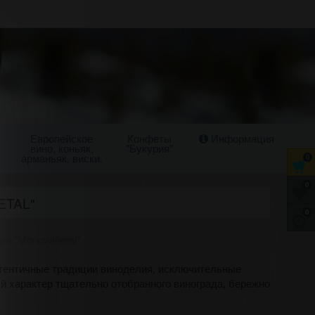
Европейское
Конфеты
Информация
вино, коньяк,
"Букурия"
арманьяк, виски.
0
0
ETAL"
0
ия "Monovarietal"
аутентичные традиции виноделия, исключительные
й характер тщательно отобранного винограда, бережно