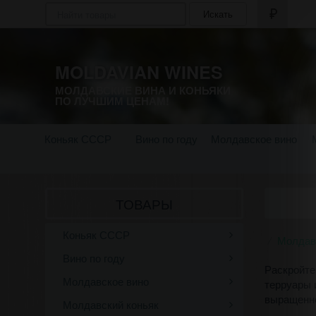
Искать
MOLDAVIAN WINES
МОЛДАВСКИЕ ВИНА И КОНЬЯКИ
ПО ЛУЧШИМ ЦЕНАМ!
Коньяк СССР
Вино по году
Молдавское вино
ТОВАРЫ
Коньяк СССР
Молдав
Вино по году
Раскройте
Молдавское вино
терруары 
выращенно
Молдавский коньяк