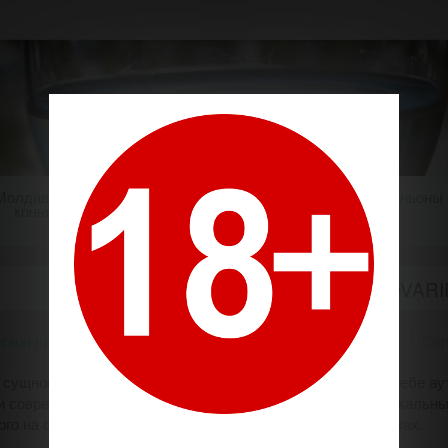
Молдавский
Шампанское
Крепкие напитки
Миньоны
коньяк
СЕРИЯ "MONOVARI
ское вино
Производители
Рэдэчинь / Radacini Wines
Сер
 сущность вин Radacini, которые гармонично сочетают в себе 
и современные инновации.
Каждая бутылка отражает уникальны
го на собственных с увлечением ухоженных виноградниках.