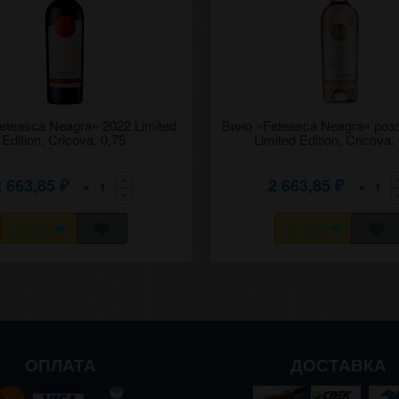
сное вино "Фетяска нягрэ" 2022
eteasca Neagra» 2022 Limited
Сухое розовое вино "Фетяска няг
Вино «Feteasca Neagra» роз
ный выпуск, Крикова.
Ограниченный выпуск, Крикова.
Edition, Cricova. 0,75
Limited Edition, Cricova.
2 663,85
2 663,85
×
×
₽
₽
КУПИТЬ
КУПИТЬ
ОПЛАТА
ДОСТАВКА