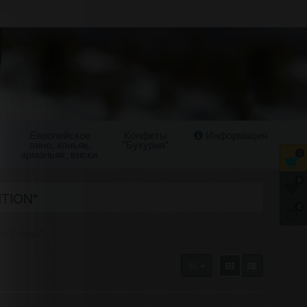
Европейское
Конфеты
Информация
вино, коньяк,
"Букурия"
арманьяк, виски.
0
0
ITION"
0
d Edition"
30