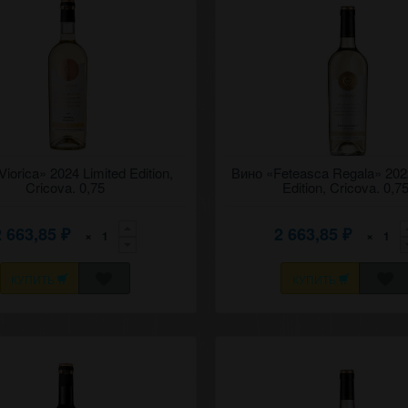
ое вино "Виорика" 2024
iorica» 2024 Limited Edition,
Сухое белое вино "Фетяска рега
Вино «Feteasca Regala» 202
ный выпуск, Крикова.
Ограниченный выпуск, Крикова.
Cricova. 0,75
Edition, Cricova. 0,7
2 663,85
2 663,85
×
×
₽
₽
КУПИТЬ
КУПИТЬ