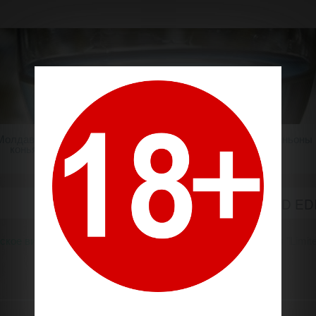
Молдавский
Шампанское
Крепкие напитки
Миньоны
коньяк
СЕРИЯ "LIMITED ED
ское вино
Производители
Крикова / Cricova
Серия "Limite