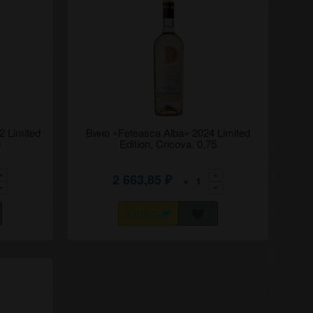
лэ" 2022
2 Limited
Сухое белое вино "Фетяска албэ" 2024
Вино «Feteasca Alba» 2024 Limited
Ограниченный выпуск, Крикова.
5
Edition, Cricova. 0,75
2 663,85
×
₽
КУПИТЬ