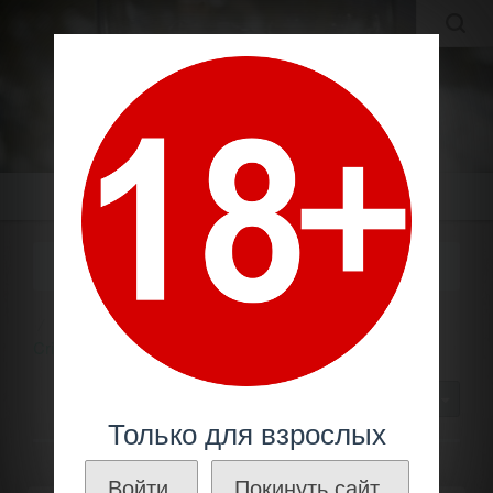
MOLDAVIAN WINES
МОЛДАВСКИЕ ВИНА И КОНЬЯКИ ПО ЛУЧШИМ ЦЕНАМ!
Меню
СЕРИЯ "1952"
Молдавское вино
Производители
Крикова /
Cricova
Серия "1952"
30
Только для взрослых
Войти.
Покинуть сайт.