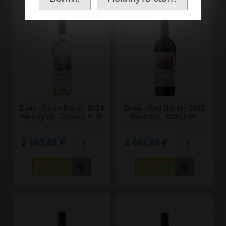
Вино «Fume Blanc» 2024
Вино «Red Blend» 2022
Sauvignon, Cricova. 0,75
Saperavi - Cabernet-
Sauvignon - Malbec,
Cricova. 0,75
2 663,85
2 663,85
×
×
₽
₽
КУПИТЬ
КУПИТЬ