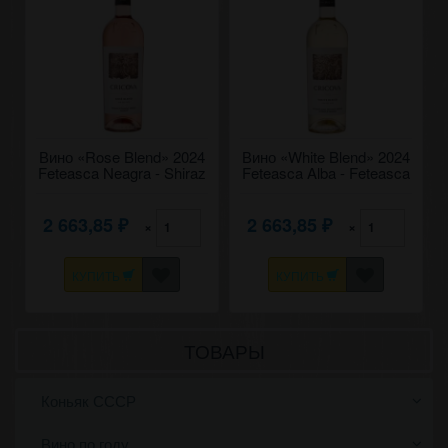
Вино «Rose Blend» 2024
Вино «White Blend» 2024
Feteasca Neagra - Shiraz
Feteasca Alba - Feteasca
- Merlot, Cricova. 0,75
Regala - Feteasca
Neagra, Cricova. 0,75
2 663,85
2 663,85
×
×
₽
₽
КУПИТЬ
КУПИТЬ
ТОВАРЫ
Коньяк СССР
Вино по году