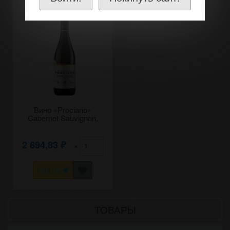
Вино «Prociano»
Cabernet Sauvignon,
Domeniile Cuza. 0,75
2 694,83
×
₽
КУПИТЬ
ТОВАРЫ