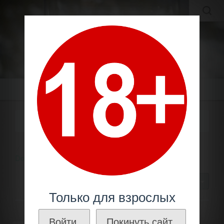
MOLDAVIAN WINES
МОЛДАВСКИЕ ВИНА И КОНЬЯКИ ПО ЛУЧШИМ ЦЕНАМ!
Меню
СЕРИЯ "PROCIANO"
Молдавское вино
Производители
Куза /
Domeniile Cuza
Серия "Prociano"
30
Только для взрослых
Войти.
Покинуть сайт.