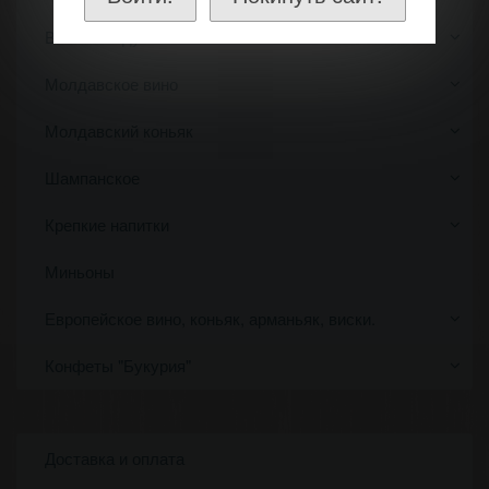
Вино по году
Молдавское вино
Молдавский коньяк
Шампанское
Крепкие напитки
Миньоны
Европейское вино, коньяк, арманьяк, виски.
Конфеты "Букурия"
Доставка и оплата