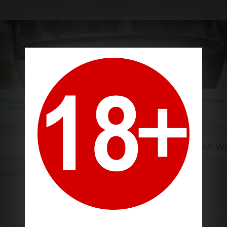
Молдавский
Шампанское
Крепкие напитки
Миньоны
коньяк
СОММА / SOMMA W
ское вино
Производители
Сомма / Somma Winery