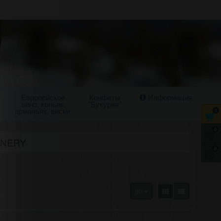
Европейское
Конфеты
Информация
вино, коньяк,
"Букурия"
арманьяк, виски.
0
0
INERY
0
30