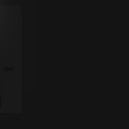
 вино
 / 2022
ма.