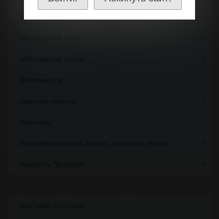
Вино по году
Молдавское вино
Молдавский коньяк
Шампанское
Крепкие напитки
Миньоны
Европейское вино, коньяк, арманьяк, виски.
Конфеты "Букурия"
Доставка и оплата