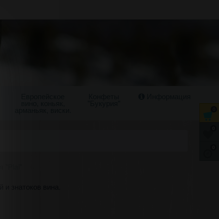
Европейское
Конфеты
Информация
вино, коньяк,
"Букурия"
арманьяк, виски.
0
0
0
 "Plai"
 и знатоков вина.