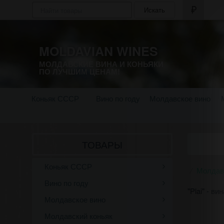
Искать
MOLDAVIAN WINES
МОЛДАВСКИЕ ВИНА И КОНЬЯКИ
ПО ЛУЧШИМ ЦЕНАМ!
Коньяк СССР
Вино по году
Молдавское вино
ТОВАРЫ
Коньяк СССР
Молдав
Вино по году
"Plai" - 
Молдавское вино
Молдавский коньяк