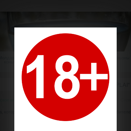
Молдавский
Шампанское
Крепкие напитки
Миньоны
коньяк
СЕРИЯ "PLAI"
ское вино
Производители
Комрат / Vinuri de Comrat
Серия
вина, которые могут удивить даже самых привередливых любителей