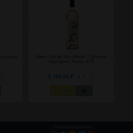
с"
олусухое,
Полусухое розовое вино "Вие де вис" 2022
Вино «Vie de Vis» Merlot - Cabernet
й Мичь.
Мерло - Каберне-совиньон, Фаутор.
Sauvignon, Fautor. 0,75
2 199,23
×
₽
КУПИТЬ
Рассказать друзьям!