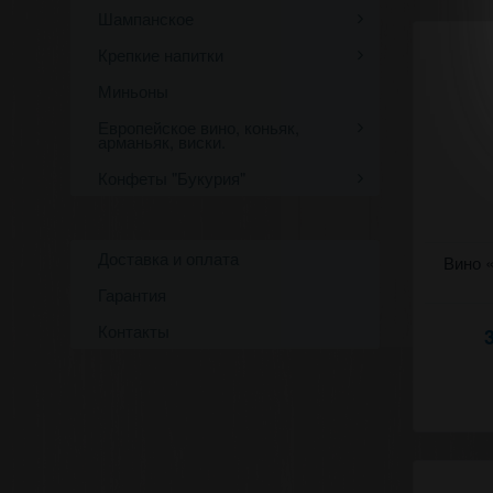
Шампанское
Крепкие напитки
Миньоны
Европейское вино, коньяк,
арманьяк, виски.
Конфеты "Букурия"
Доставка и оплата
Розовое п
Вино 
Мирчешть
Гарантия
Контакты