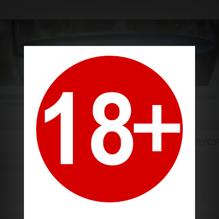
Молдавский
Шампанское
Крепкие напитки
Миньоны
коньяк
РОЗОВОЕ ПОЛУС
ское вино
Тип вина
Розовое полусухое