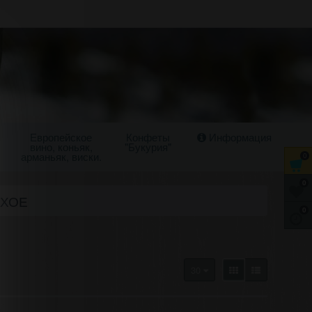
Европейское
Конфеты
Информация
вино, коньяк,
"Букурия"
арманьяк, виски.
0
0
УХОЕ
0
30