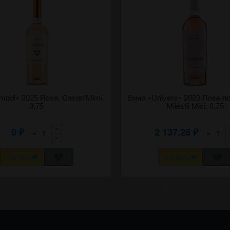
 розовое вино "Симбол"
mbol» 2025 Rose, Castel Mimi.
Полусухое розовое вино "Универ
Вино «Univers» 2023 Rose п
2025 Пино-нуар - Саперави - Рара
(Вселенная) 2023 Розе Милешти
0,75
Milestii Mici. 0,75
ми.
0
2 137,28
×
×
₽
₽
КУПИТЬ
КУПИТЬ