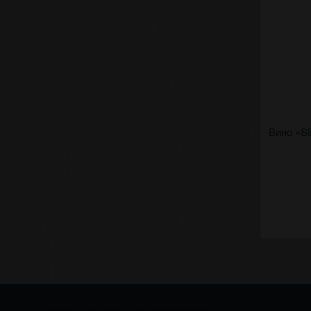
Полусухое
Вино «Si
(Символ) 
нягрэ, Ми