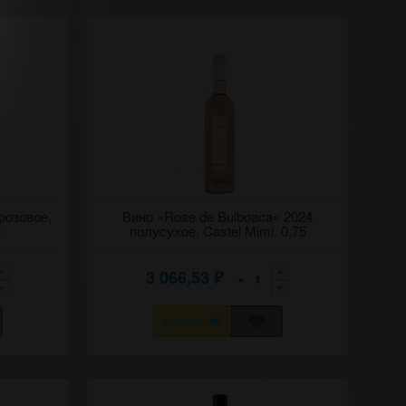
о" 2022
розовое,
Полусухое розовое вино "Розе де
Вино «Rose de Bulboaca» 2024
Булбоака" 2024 Мими.
5
полусухое, Castel Mimi. 0,75
3 066,53
×
₽
КУПИТЬ