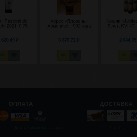
 «Pastoral de
Херес «Яловень»
Коньяк «Jubil
ri» 2021. 0,75
Армониос, 1992 года
5 лет, KVINT.
урожая. 0,75
0,5
 620,49
6 878,72
2 044,3
₽
₽
ОПЛАТА
ДОСТАВКА
Читать дальше о платежах
Читать дальше