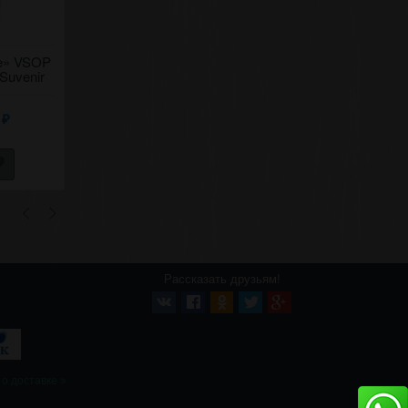
ee» VSOP
Шампанское «Сricova»
Шампанское «Сricova
 Suvenir
Clasic, брют белое. 0,75
Clasic, брют розовое
0,75
5
2 663,85
2 663,85
₽
₽
₽
Рассказать друзьям!
 о доставке