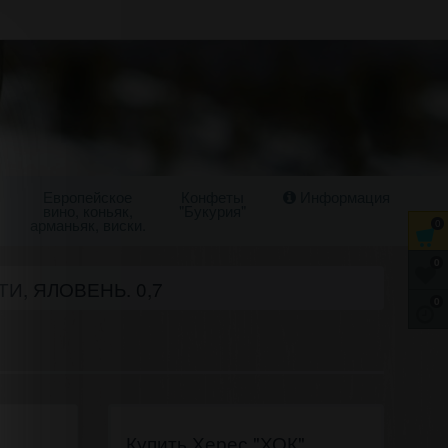
Европейское
Конфеты
Информация
вино, коньяк,
"Букурия"
арманьяк, виски.
0
0
И, ЯЛОВЕНЬ. 0,7
0
Купить Херес "ХОК"