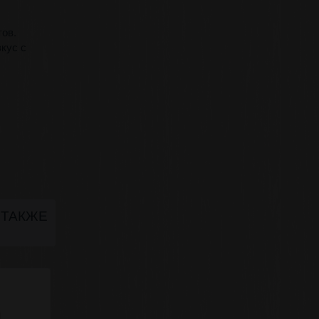
тов.
кус с
 ТАКЖЕ