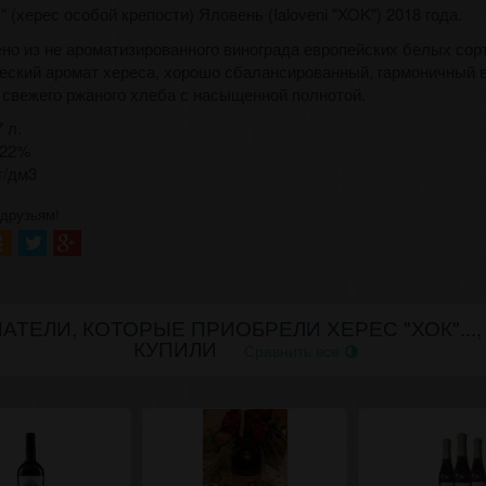
 (херес особой крепости) Яловень (Ialoveni "XOK") 2018 года.
но из не ароматизированного винограда европейских белых сор
ский аромат хереса, хорошо сбалансированный, гармоничный в
 свежего ржаного хлеба с насыщенной полнотой.
 л.
 22%
г/дм3
 друзьям!
АТЕЛИ, КОТОРЫЕ ПРИОБРЕЛИ ХЕРЕС "ХОК"...,
КУПИЛИ
Сравнить все