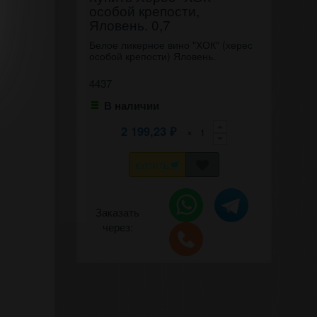
особой крепости,
Яловень. 0,7
Белое ликерное вино "ХОК" (херес
особой крепости) Яловень.
4437
В наличии
2 199,23
×
₽
КУПИТЬ
Заказать
через: