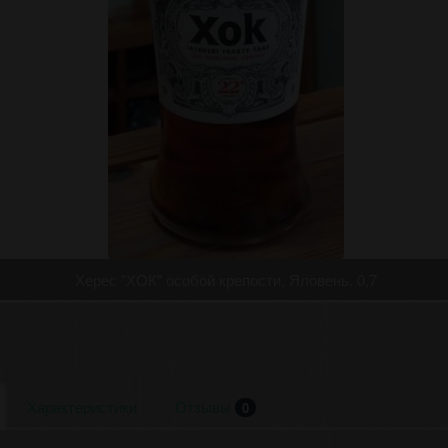
Херес "ХОК" особой крепости, Яловень. 0,7
Характеристики
Отзывы
0