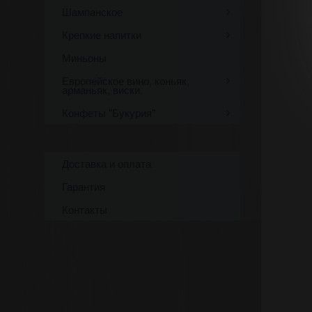
Шампанское
Крепкие напитки
Миньоны
Европейское вино, коньяк,
арманьяк, виски.
Конфеты "Букурия"
Доставка и оплата
Гарантия
Контакты