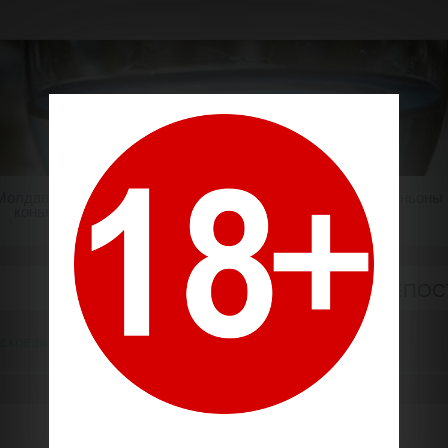
Молдавский
Шампанское
Крепкие напитки
Миньоны
коньяк
ХЕРЕС "ХОК" ОСОБОЙ КРЕПОСТ
ское вино
Херес "ХОК" особой крепости, Яловень. 0,7