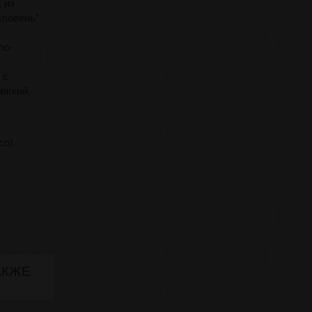
 из
Яловень"
ло-
 с
ягкий,
со).
АКЖЕ