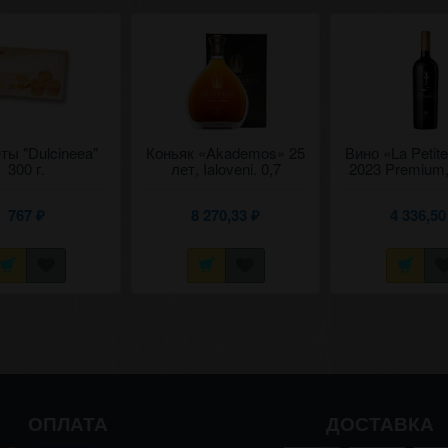
ты "Dulcineea"
Коньяк «Akademos» 25
Вино «La Petit
300 г.
лет, Ialoveni. 0,7
2023 Premium,
0,75
767
8 270,33
4 336,5
₽
₽
ОПЛАТА
ДОСТАВКА