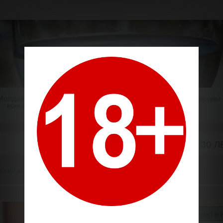
Молдавский
Шампанское
Крепкие напитки
Миньоны
коньяк
КОНЬЯК «AMBASSADOR» 30 ЛЕТ
ский коньяк
Коньяк «Ambassador» 30 лет, Ialoveni. 0,7
НЕТ В