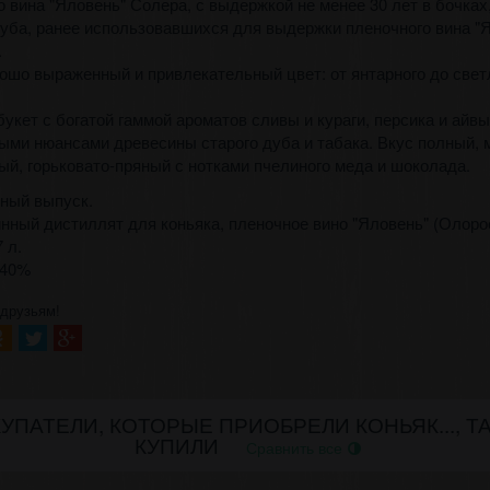
о вина "Яловень" Солера, с выдержкой не менее 30 лет в бочках,
дуба, ранее использовавшихся для выдержки пленочного вина "
.
ошо выраженный и привлекательный цвет: от янтарного до свет
укет с богатой гаммой ароматов сливы и кураги, персика и айвы
ыми нюансами древесины старого дуба и табака. Вкус полный, м
ый, горьковато-пряный с нотками пчелиного меда и шоколада.
ный выпуск.
инный дистиллят для коньяка, пленочное вино "Яловень" (Олоро
 л.
 40%
 друзьям!
УПАТЕЛИ, КОТОРЫЕ ПРИОБРЕЛИ КОНЬЯК..., Т
КУПИЛИ
Сравнить все