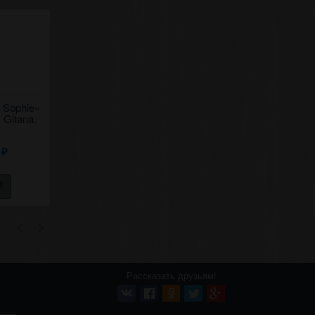
e Sophie»
Ассорти "Forastero"
Вино «Lupi» 2019
 Gitana.
Exlusive Букурия, 350 г.
Premium, Gitana. 0,7
0
4 425
4 336,50
₽
₽
₽
Рассказать друзьям!