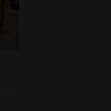
Коньяк «Ambassador» 30 лет, Ial
с
и