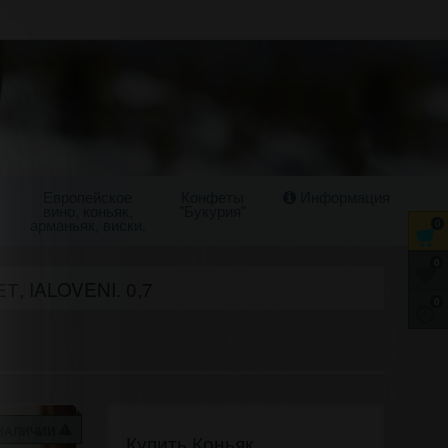
Европейское
Конфеты
Информация
вино, коньяк,
"Букурия"
арманьяк, виски.
0
0
, IALOVENI. 0,7
0
 НАЛИЧИИ
Купить Коньяк