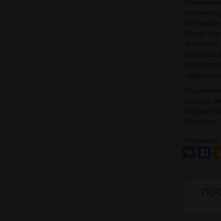
пленочног
векового 
(Олоросо)
Имеет хор
янтарного.
Сложный б
благородн
гармоничн
Ограничен
Состав: в
Объем: 0,7
Алкоголь:
Рассказать
ПОК