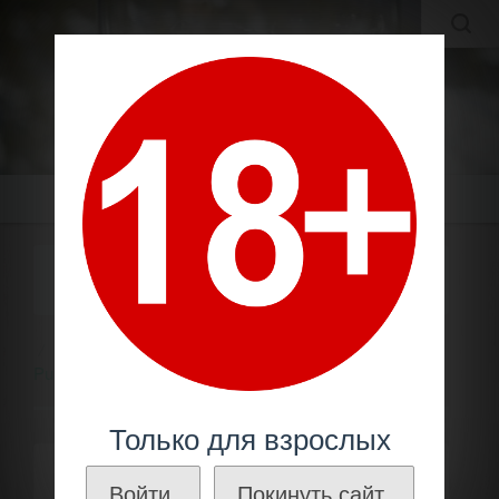
MOLDAVIAN WINES
МОЛДАВСКИЕ ВИНА И КОНЬЯКИ ПО ЛУЧШИМ ЦЕНАМ!
Меню
ВИНО «ROSU DE PURCARI» 2021.
0,75
Молдавское вино
Производители
Пуркарь /
Purcari
Вино «Rosu de Purcari» 2021. 0,75
Только для взрослых
Войти.
Покинуть сайт.