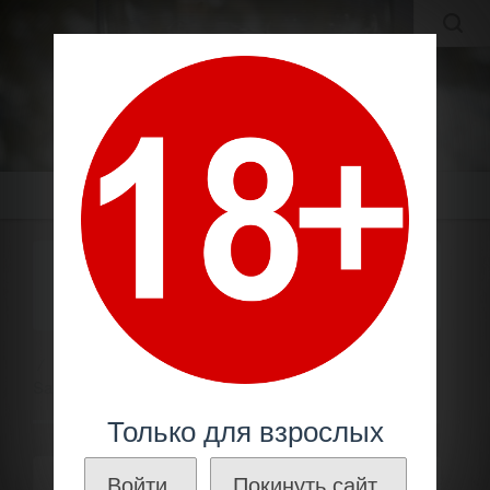
MOLDAVIAN WINES
МОЛДАВСКИЕ ВИНА И КОНЬЯКИ ПО ЛУЧШИМ ЦЕНАМ!
Меню
ВИНО «FETEASCA NEAGRA &
SAPERAVI» 2022 CRAMA MIRCESTI.
0,75
Молдавское вино
Вино «Feteasca Neagra &
Saperavi» 2022 Crama Mircesti. 0,75
Только для взрослых
Войти.
Покинуть сайт.