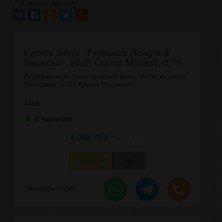
Рассказать друзьям!
Купить Вино «Feteasca Neagra &
Saperavi» 2022 Crama Mircesti. 0,75
Выдержанное сухое красное вино "Фетяска нягрэ -
Саперави" 2022 Крама Мирчешть.
4466
В наличии
4 088,70
×
₽
КУПИТЬ
Заказать через: