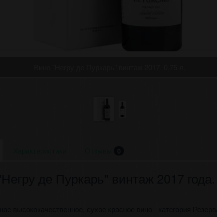
Вино "Негру де Пуркарь" винтаж 2017. 0,75 л.
Характеристики
Отзывы
0
"Негру де Пуркарь" винтаж 2017 года.
ое высококачественное, сухое красное вино - категория Резерв