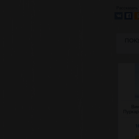
Рассказать
ПОКУ
Вин
Пуркар
1