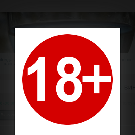
Молдавский
Шампанское
Крепкие напитки
Миньоны
коньяк
ВИНО "НЕГРУ ДЕ ПУРКАРЬ" ВИНТ
ское вино
Производители
Пуркарь / Purcari
Вино "Негру 
Вино 2017 года