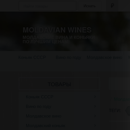
Искать
MOLDAVIAN WINES
МОЛДАВСКИЕ ВИНА И КОНЬЯКИ
ПО ЛУЧШИМ ЦЕНАМ!
Коньяк СССР
Вино по году
Молдавское вино
ТОВАРЫ
Коньяк СССР
Молдав
Вино по году
ТЕГИ:
Молдавское вино
Молдавский коньяк