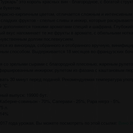
Пуркарь" это король красных вин - благородное, с богатой струк
 букетом.
красно-кирпичным цветом, отличается сложным и интенсивным
 сладких фруктов - спелые сливы и инжир, которые раскрывают
и дополняются тонкими ароматами специй и шафрана. Глубокий
ый вкус напоминает те же фрукты в аромате, с обильными нотк
 чувственным долгим послевкусием.
тся из винограда, собранного и отобранного вручную, винифици
ным способом. Выдерживается 18 месяцев во французских боч
я со зрелыми сырами с благородной плесенью; жареным рулето
фаршированным инжиром; рулетом из фазана с каштановым пюр
вать 30 минут перед подачей. Рекомендуемая температура упот
0 °С.
ный выпуск: 19900 бут.
Каберне-совиньон - 70%, Саперави - 25%, Рара нягрэ - 5%.
5 л.
 14%
2017 года урожая, Вы можете посмотреть по этой ссылке:
Вино 2