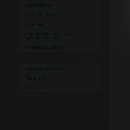
Шампанское
Крепкие напитки
Миньоны
Европейское вино, коньяк,
арманьяк, виски.
Конфеты "Букурия"
Доставка и оплата
Гарантия
Контакты