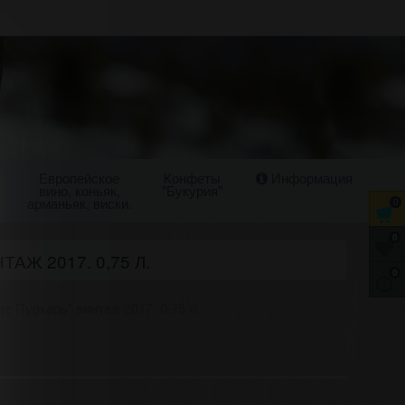
Европейское
Конфеты
Информация
вино, коньяк,
"Букурия"
арманьяк, виски.
0
0
АЖ 2017. 0,75 Л.
0
де Пуркарь" винтаж 2017. 0,75 л.