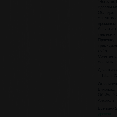
"Негру де 
идеальным
Обладает 
оттенками
временем 
бархатист
танинов и
Производи
традицион
дуба.
Сочетаетс
оленины, 
Декантиро
+ 18… + 2
Ограничен
Виноград: 
Объём: 0,7
Алкоголь:
Все вина 
урожая