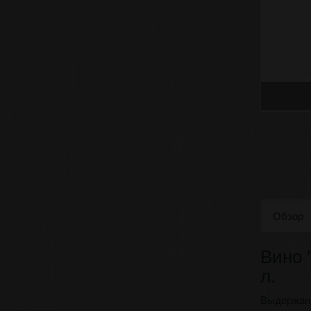
Обзор
Вино 
л.
Выдержанн