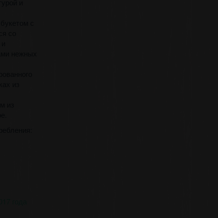
турой и
 букетом с
ся со
 и
ами нежных
рованного
ках из
м из
е.
ребления:
017 года