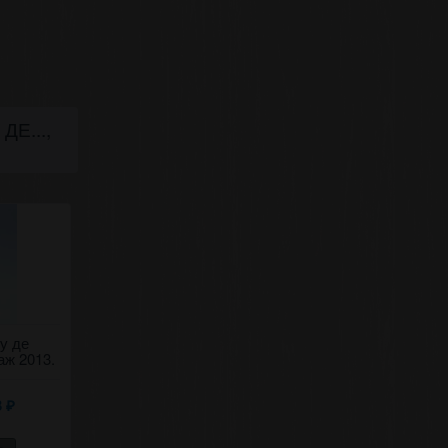
Е...,
у де
Вино «Maluri de Prut»
Херес «Яловень»
аж 2013.
2022 Purcari. 0,75
десертный, 1990 года
0,75
3
3 159,45
3 066,53
₽
₽
₽