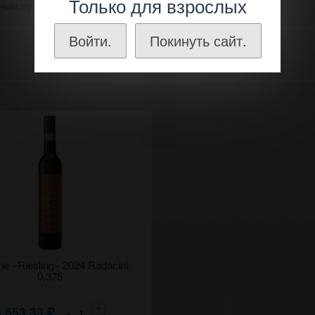
Только для взрослых
ным путем.
Войти.
Покинуть сайт.
ладкое белое вино "Рислинг"
ne «Riesling» 2024 Radacini.
чинь.
0,375
4 553,33
×
₽