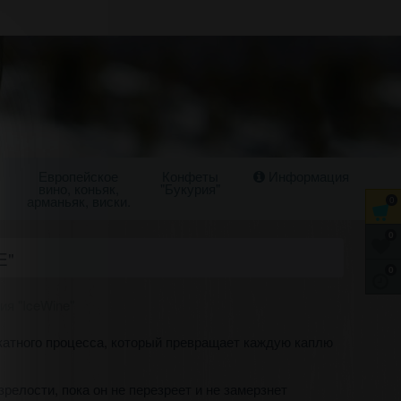
Европейское
Конфеты
Информация
вино, коньяк,
"Букурия"
арманьяк, виски.
0
0
E"
0
ия "IceWine"
икатного процесса, который превращает каждую каплю
релости, пока он не перезреет и не замерзнет