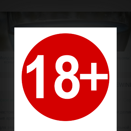
Молдавский
Шампанское
Крепкие напитки
Миньоны
коньяк
СЕРИЯ "ICEWIN
ское вино
Производители
Рэдэчинь / Radacini Wines
Сер
- настоящая жемчужина винного мира, результат сложного и дел
рыв ароматов.
для этого вина оставляют на лозе до достижения максимальной з