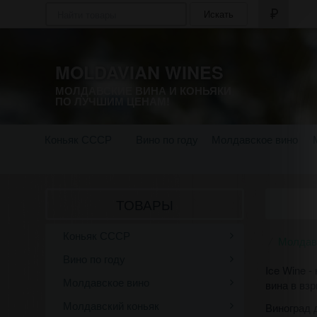
Искать
MOLDAVIAN WINES
МОЛДАВСКИЕ ВИНА И КОНЬЯКИ
ПО ЛУЧШИМ ЦЕНАМ!
Коньяк СССР
Вино по году
Молдавское вино
ТОВАРЫ
Коньяк СССР
Молдав
Вино по году
Ice Wine 
Молдавское вино
вина в вз
Молдавский коньяк
Виноград 