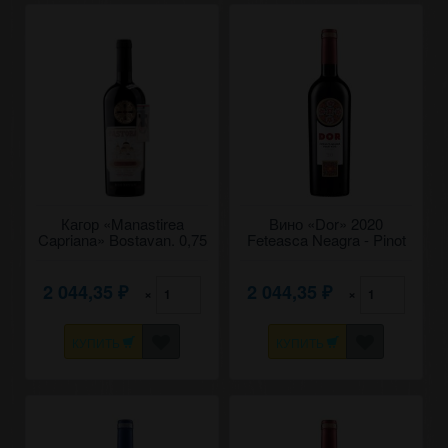
Кагор «Manastirea
Вино «Dor» 2020
Capriana» Bostavan. 0,75
Feteasca Neagra - Pinot
Noir, Bostavan. 0,75
2 044,35
2 044,35
×
×
₽
₽
КУПИТЬ
КУПИТЬ