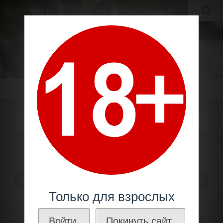
MOLDAVIAN WINES
МОЛДАВСКИЕ ВИНА И КОНЬЯКИ ПО ЛУЧШИМ ЦЕНАМ!
Меню
БОСТАВАН / VINARIA BOSTAVAN
Молдавское вино
Производители
Боставан /
Vinaria Bostavan
СОРТИРОВАТЬ
30
Только для взрослых
Войти.
Покинуть сайт.
ФИЛЬТРЫ