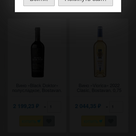
Вино «Black Doktor»
Вино «Viorica» 2022
полусладкое, Bostavan.
Clasic, Bostavan. 0,75
0,75
2 199,23
2 044,35
×
×
₽
₽
КУПИТЬ
КУПИТЬ