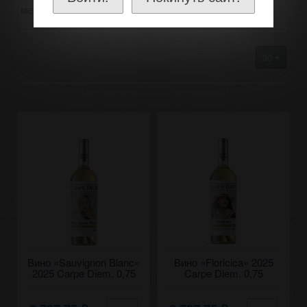
международных сортов винограда.
30
Вино «Sauvignon Blanc​»
Вино «Floricica» 2025
2025 Carpe Diem. 0,75
Carpe Diem. 0,75