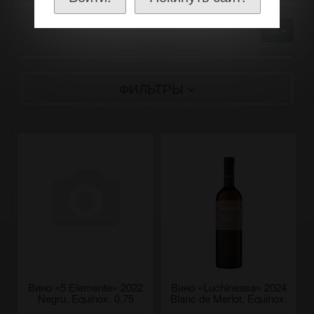
30
ФИЛЬТРЫ
Вино «5 Elemente» 2022
Вино «Luchineasa» 2024
Negru, Equinox. 0,75
Blanc de Merlot, Equinox.
0,75