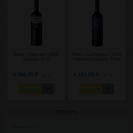
Вино «Saperavi» 2022
Вино «Luchineasa» 2023
Equinox. 0,75
Feteasca Neagra - Rara
Neagra, Equinox. 0,75
4 088,70
4 181,63
×
×
₽
₽
КУПИТЬ
КУПИТЬ
ТОВАРЫ
Коньяк СССР