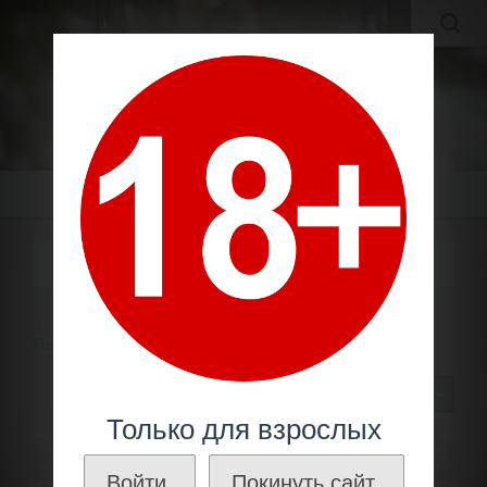
MOLDAVIAN WINES
МОЛДАВСКИЕ ВИНА И КОНЬЯКИ ПО ЛУЧШИМ ЦЕНАМ!
Меню
СЕРИЯ "LIMITED EDITION"
Молдавское вино
Производители
Фаутор /
Fautor
Серия "Limited Edition"
30
Только для взрослых
Войти.
Покинуть сайт.