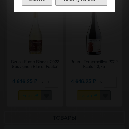
Вино «Fume Blanc» 2023
Вино «Tempranillo» 2022
Sauvignon Blanc, Fautor.
Fautor. 0,75
0,75
4 646,25
4 646,25
×
×
₽
₽
КУПИТЬ
КУПИТЬ
ТОВАРЫ