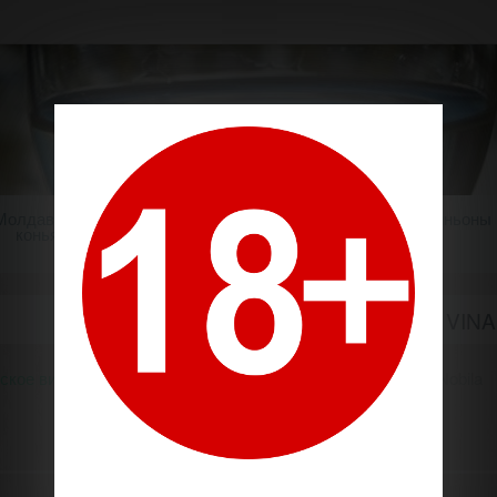
Молдавский
Шампанское
Крепкие напитки
Миньоны
коньяк
ВИНЭРИЯ НОБИЛЭ / VINA
ское вино
Производители
Винэрия Нобилэ / Vinaria Nobila