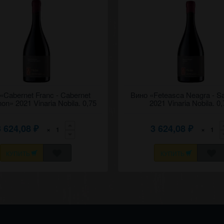
ое красное сухое вино
«Cabernet Franc - Cabernet
Выдержанное красное сухое вин
Вино «Feteasca Neagra - S
фран - Каберне-совиньон" 2021
нягрэ - Саперави" 2021 Винария 
on» 2021 Vinaria Nobila. 0,75
2021 Vinaria Nobila. 0,
обилэ.
3 624,08
3 624,08
×
×
₽
₽
КУПИТЬ
КУПИТЬ