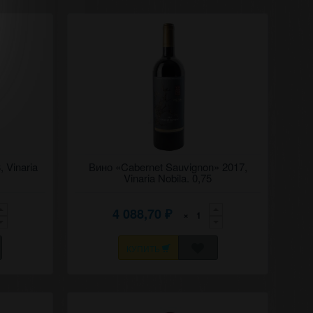
о
 Vinaria
Выдержанное красное сухое вино
Вино «Cabernet Sauvignon» 2017,
обилэ.
"Каберне-совиньон" 2017, Винария нобилэ.
Vinaria Nobila. 0,75
4 088,70
×
₽
КУПИТЬ