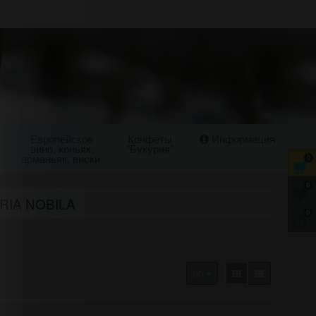
Европейское
Конфеты
Информация
вино, коньяк,
"Букурия"
арманьяк, виски.
0
0
RIA NOBILA
0
30