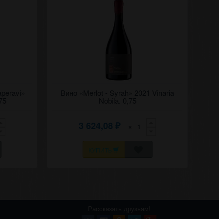
о "Фетяска
aperavi»
Выдержанное красное сухое вино "Мерло -
Вино «Merlot - Syrah» 2021 Vinaria
нобилэ.
Шираз" 2021 Винария нобилэ.
75
Nobila. 0,75
3 624,08
×
₽
КУПИТЬ
Рассказать друзьям!