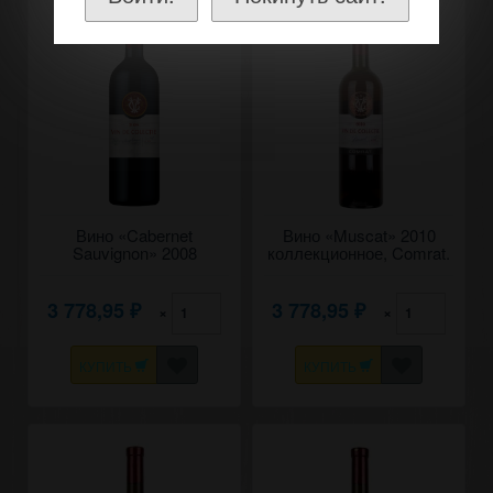
Вино «Cabernet
Вино «Muscat» 2010
Sauvignon» 2008
коллекционное, Comrat.
коллекционное, Comrat.
0,75
0,75
3 778,95
3 778,95
×
×
₽
₽
КУПИТЬ
КУПИТЬ