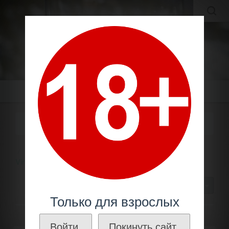
MOLDAVIAN WINES
МОЛДАВСКИЕ ВИНА И КОНЬЯКИ ПО ЛУЧШИМ ЦЕНАМ!
Меню
КОЛЛЕКЦИОННОЕ ВИНО
Молдавское вино
Производители
Комрат /
Vinuri de Comrat
Коллекционное вино
30
Только для взрослых
Войти.
Покинуть сайт.