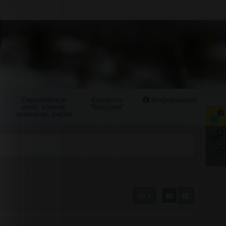
Европейское
Конфеты
Информация
вино, коньяк,
"Букурия"
арманьяк, виски.
0
0
0
30