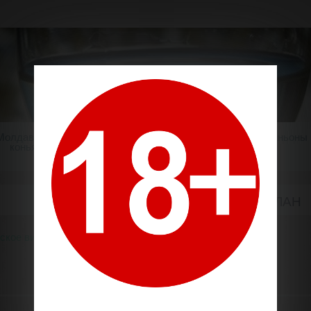
Молдавский
Шампанское
Крепкие напитки
Миньоны
коньяк
МАРСЕЛАН
ское вино
Красные сорта
Марселан