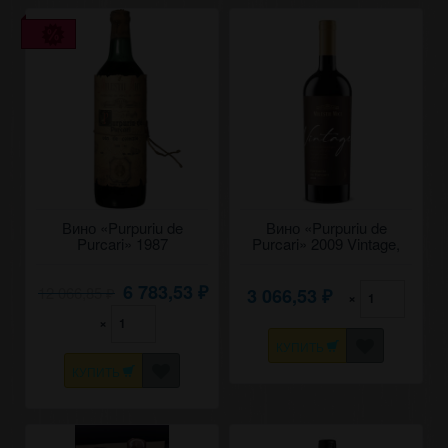
Вино «Purpuriu de
Вино «Purpuriu de
Purcari» 1987
Purcari» 2009 Vintage,
Коллекционное, Milestii
Milestii Mici. 0,75
Mici. 0,7
6 783,53
12 066,85
3 066,53
₽
×
₽
₽
×
КУПИТЬ
КУПИТЬ