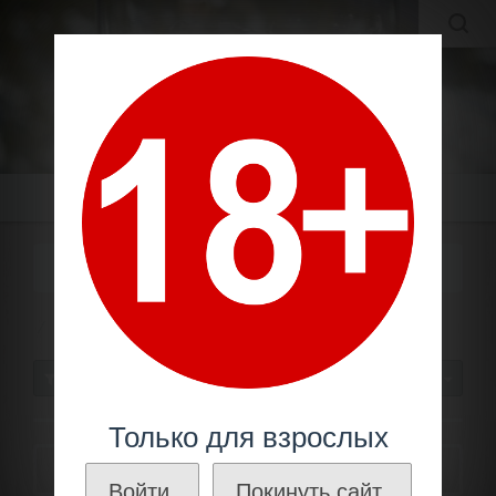
MOLDAVIAN WINES
МОЛДАВСКИЕ ВИНА И КОНЬЯКИ ПО ЛУЧШИМ ЦЕНАМ!
Меню
ПИНО-ФРАН
Молдавское вино
Красные сорта
Пино-фран
СОРТИРОВАТЬ
30
Только для взрослых
ФИЛЬТРЫ
Войти.
Покинуть сайт.