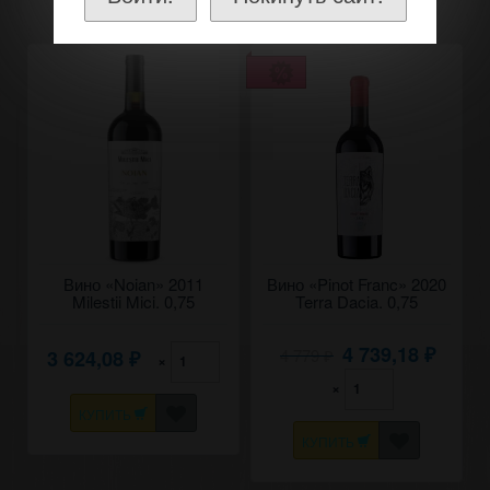
Вино «Noian» 2011
Вино «Pinot Franc» 2020
Milestii Mici. 0,75
Terra Dacia. 0,75
4 739,18
4 779
3 624,08
₽
×
₽
₽
×
КУПИТЬ
КУПИТЬ