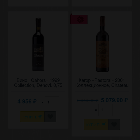
Вино «Cahors» 1999
Кагор «Pastoral» 2001
Collection, Denovi. 0,75
Коллекционное, Chateau
Cojusna. 0,75
5 079,90
6 040,88
4 956
₽
×
₽
₽
×
КУПИТЬ
КУПИТЬ