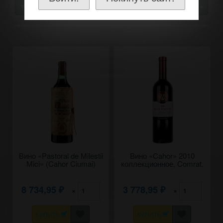
СОРТИРОВАТЬ
30
Вино «Pastoral de Milestii
Вино «Cahor» 2010
Mici» (Cahor Ciumai)
коллекционное, Comrat.
1986 Коллекционное. 0,7
0,75
8 734,95
3 778,95
×
×
₽
₽
КУПИТЬ
КУПИТЬ