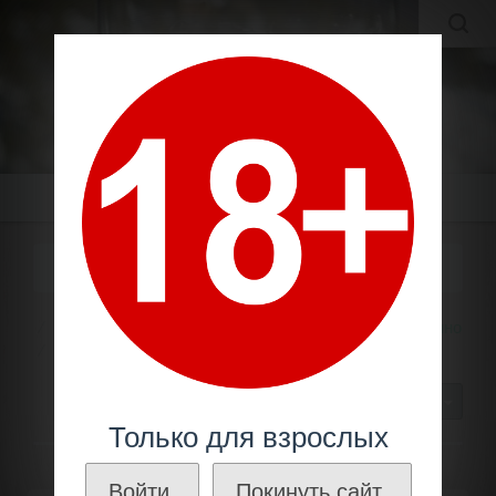
MOLDAVIAN WINES
МОЛДАВСКИЕ ВИНА И КОНЬЯКИ ПО ЛУЧШИМ ЦЕНАМ!
Меню
КРИКОВА
Молдавское вино
Тип вина
Коллекционное вино
Крикова
30
Только для взрослых
Войти.
Покинуть сайт.