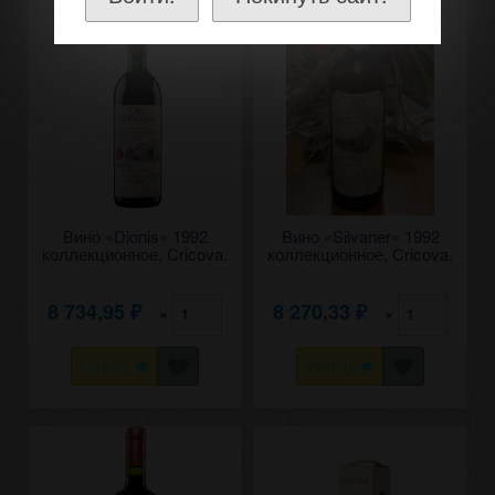
Вино «Dionis» 1992
Вино «Silvaner» 1992
коллекционное, Cricova.
коллекционное, Cricova.
0,75
0,75
8 734,95
8 270,33
×
×
₽
₽
КУПИТЬ
КУПИТЬ