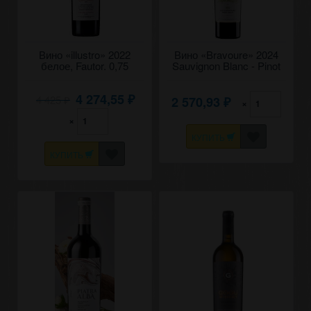
Вино «illustro» 2022
Вино «Bravoure» 2024
белое, Fautor. 0,75
Sauvignon Blanc - Pinot
Grigio, Chateau Cristi.
0,75
4 274,55
4 425
2 570,93
₽
×
₽
₽
×
КУПИТЬ
КУПИТЬ