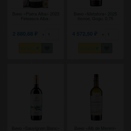
Вино «Piatra Alba» 2023
Вино «Metafora» 2025
Feteasca Alba -
белое, Gogu. 0,75
Sauvignon Blanc -
Muscat, Cojusna. 0,75
2 880,68
4 572,50
×
×
₽
₽
КУПИТЬ
КУПИТЬ
Вино «Sauvignon Blanc»
Вино «Alb de Mereni»