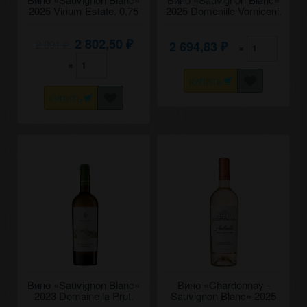
2025 Vinum Estate. 0,75
2025 Domeniile Vorniceni.
0,75
2 802,50
2 891
2 694,83
₽
×
₽
₽
×
КУПИТЬ
КУПИТЬ
Вино «Sauvignon Blanc»
Вино «Chardonnay -
2023 Domaine la Prut.
Sauvignon Blanc» 2025
0,75
Autentic, Cojusna. 0,75