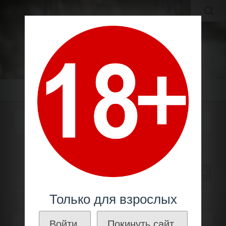
MOLDAVIAN WINES
МОЛДАВСКИЕ ВИНА И КОНЬЯКИ ПО ЛУЧШИМ ЦЕНАМ!
Меню
СОВИНЬОН-БЛАН
Молдавское вино
Белые сорта
Совиньон-блан
30
Только для взрослых
Войти.
Покинуть сайт.