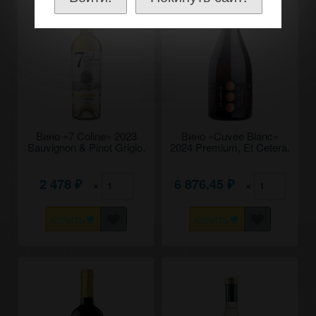
Вино «7 Coline» 2023
Вино «Cuvee Blanc»
Sauvignon & Pinot Grigio,
2024 Premium, Et Cetera.
Vinaria din Vale. 0,75
0,75
2 478
6 876,45
×
×
₽
₽
КУПИТЬ
КУПИТЬ