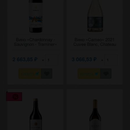
Вино «Chardonnay -
Вино «Cameo» 2021
Sauvignon - Traminer»
Cuvee Blanc, Chateau
2020 Aurelius. 0,75
Vartely. 0,75
2 663,85
3 066,53
×
×
₽
₽
КУПИТЬ
КУПИТЬ