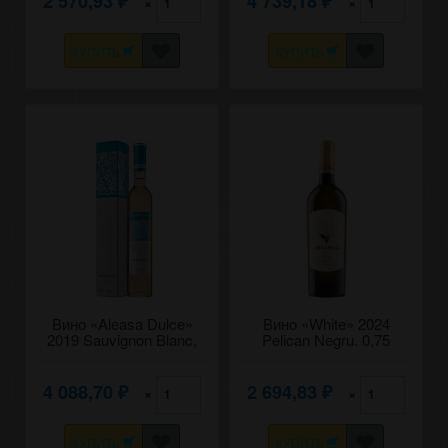
2 570,93
4 739,18
×
×
₽
₽
КУПИТЬ
КУПИТЬ
Вино «Aleasa Dulce»
Вино «White» 2024
2019 Sauvignon Blanc,
Pelican Negru. 0,75
Late Harvest, Carlevana.
0,5
4 088,70
2 694,83
×
×
₽
₽
КУПИТЬ
КУПИТЬ