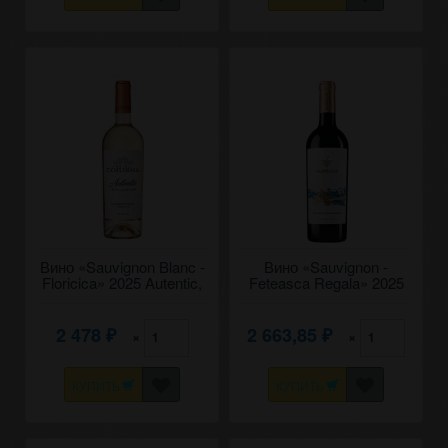
Вино «Sauvignon Blanc -
Вино «Sauvignon -
Floricica» 2025 Autentic,
Feteasca Regala» 2025
Cojusna. 0,75
Aurelius. 0,75
2 478
2 663,85
×
×
₽
₽
КУПИТЬ
КУПИТЬ