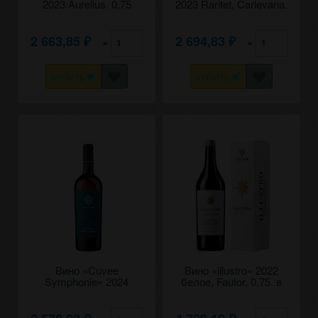
2023 Aurelius. 0,75
2023 Raritet, Carlevana.
0,75
2 663,85
2 694,83
×
×
₽
₽
КУПИТЬ
КУПИТЬ
Вино «Cuvee
Вино «illustro» 2022
Symphonie» 2024
белое, Fautor. 0,75. в
Domaine la Prut. 0,75
коробке