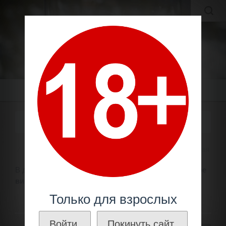
MOLDAVIAN WINES
МОЛДАВСКИЕ ВИНА И КОНЬЯКИ ПО ЛУЧШИМ ЦЕНАМ!
Меню
ВИНО 1976 ГОДА УРОЖАЯ
Вино по году
1970 - 1979
Вино 1976 года урожая
В данном разделе Вы можете
купить
коллекционное
вино 1976 года урожая.
Только для взрослых
Войти.
Покинуть сайт.