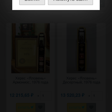
30
Херес «Яловень»
Херес «Яловень»
Армониос, 1976 года
Десертный, 1976 года
урожая. 0,7
урожая. 0,7
12 215,65
13 520,23
×
×
₽
₽
КУПИТЬ
КУПИТЬ