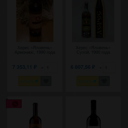
Херес «Яловень»
Херес «Яловень»
Армониос, 1990 года
Сухой, 1990 года
урожая. 0,75
урожая. 0,7
7 353,11
6 807,56
×
×
₽
₽
КУПИТЬ
КУПИТЬ