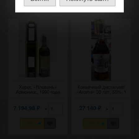
Херес «Яловень»
Коньячный дистиллят
Армониос, 1990 года
«Aroma» 30 лет, 55%. 1
урожая. 0,7
л.
7 194,98
27 140
×
×
₽
₽
КУПИТЬ
КУПИТЬ