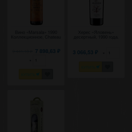
Вино «Marsala» 1990
Херес «Яловень»
Коллекционное, Chateau
десертный, 1990 года.
Cojusna. 0,75
0,75
7 898,63
9 441,18
3 066,53
₽
×
₽
₽
×
КУПИТЬ
КУПИТЬ