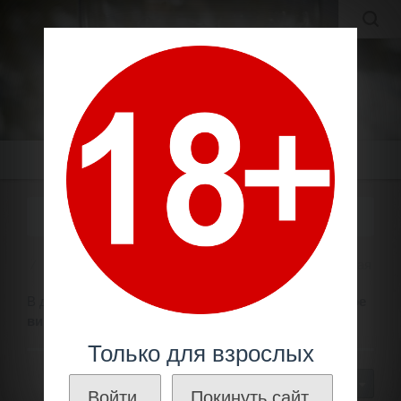
MOLDAVIAN WINES
МОЛДАВСКИЕ ВИНА И КОНЬЯКИ ПО ЛУЧШИМ ЦЕНАМ!
Меню
ВИНО 1990 ГОДА УРОЖАЯ
Вино по году
1990 - 1999
Вино 1990 года урожая
В данном разделе Вы можете
купить
коллекционное
вино 1990 года урожая.
Только для взрослых
30
Войти.
Покинуть сайт.