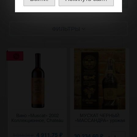
30
ФИЛЬТРЫ
Вино «Muscat» 2002
МУСКАТ ЧЕРНЫЙ
Коллекционное, Chateau
«МАССАНДРА» урожая
Cojusna. 0,75
2001 года.
4 911,75
5 814,34
30 234,60
₽
×
₽
₽