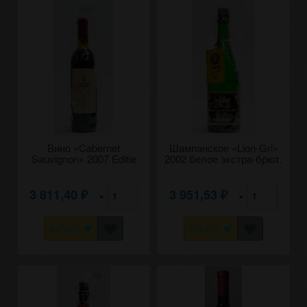
Вино «Cabernet
Шампанское «Lion-Gri»
Sauvignon» 2007 Editie
2002 белое экстра-брют.
Limitata, Lion-Gri. 0,75
0,75
3 811,40
3 951,53
×
×
₽
₽
КУПИТЬ
КУПИТЬ