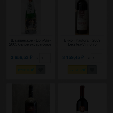
Шампанское «Lion-Gri»
Вино «Pastoral» 2009
2005 белое экстра-брют.
Leuntea-Vin. 0,75
0,75
3 656,53
3 159,45
×
×
₽
₽
КУПИТЬ
КУПИТЬ