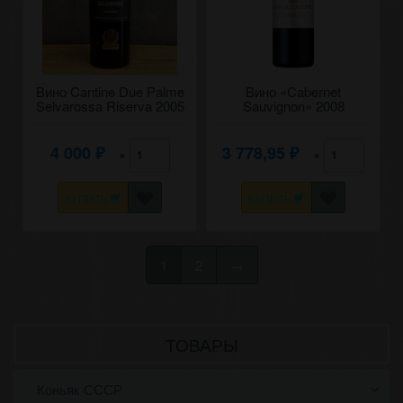
Вино Cantine Due Palme
Вино «Cabernet
Selvarossa Riserva 2005
Sauvignon» 2008
года урожая 2
коллекционное, Comrat.
0,75
4 000
3 778,95
×
×
₽
₽
КУПИТЬ
КУПИТЬ
1
2
→
ТОВАРЫ
Коньяк СССР