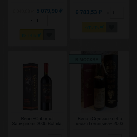
Cojusna. 0,75
Mici. 0,75
5 079,90
6 040,88
6 783,53
₽
×
₽
₽
×
КУПИТЬ
КУПИТЬ
В МОСКВЕ
Вино «Cabernet
Вино «Седьмое небо
Sauvignon» 2005 Bufnita,
князя Голицына» 2003
Carlevana. 0,75
года, Массандра.