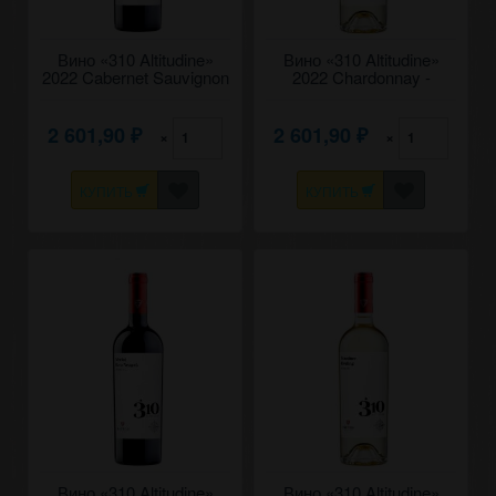
Вино «310 Altitudine»
Вино «310 Altitudine»
2022 Cabernet Sauvignon
2022 Chardonnay -
- Feteasca Neagra,
Feteasca Regala, Fautor.
Fautor. 0,75
0,75
2 601,90
2 601,90
×
×
₽
₽
КУПИТЬ
КУПИТЬ
Вино «310 Altitudine»
Вино «310 Altitudine»