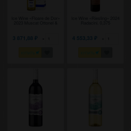
Ice Wine «Floare de Dor»
Ice Wine «Riesling» 2024
2023 Muscat Ottonel &
Radacini. 0,375
Traminer, Bostavan. 0,5
3 871,88
4 553,33
×
×
₽
₽
КУПИТЬ
КУПИТЬ