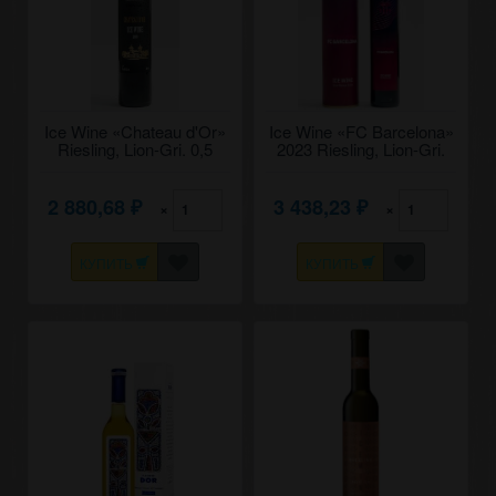
Ice Wine «Chateau d'Or»
Ice Wine «FC Barcelona»
Riesling, Lion-Gri. 0,5
2023 Riesling, Lion-Gri.
0,375
2 880,68
3 438,23
×
×
₽
₽
КУПИТЬ
КУПИТЬ