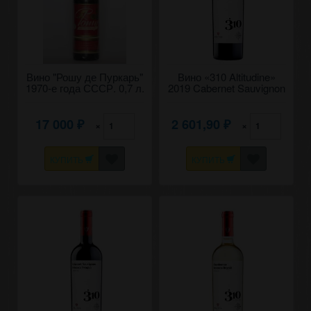
Вино "Рошу де Пуркарь"
Вино «310 Altitudine»
1970-е года СССР. 0,7 л.
2019 Cabernet Sauvignon
- Merlot, Fautor. 0,75
17 000
2 601,90
×
×
₽
₽
КУПИТЬ
КУПИТЬ