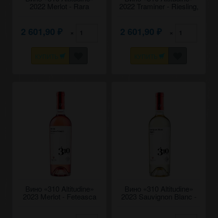
2022 Merlot - Rara
2022 Traminer - Riesling,
Neagra, Fautor. 0,75
Fautor. 0,75
2 601,90
2 601,90
×
×
₽
₽
КУПИТЬ
КУПИТЬ
Вино «310 Altitudine»
Вино «310 Altitudine»
2023 Merlot - Feteasca
2023 Sauvignon Blanc -
Neagra, Fautor. 0,75
Aligote, Fautor. 0,75