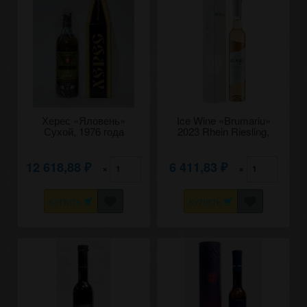
Херес «Яловень»
Ice Wine «Brumariu»
Сухой, 1976 года
2023 Rhein Riesling,
урожая. 0,7
Carlevana. 0,375
12 618,88
6 411,83
×
×
₽
₽
КУПИТЬ
КУПИТЬ