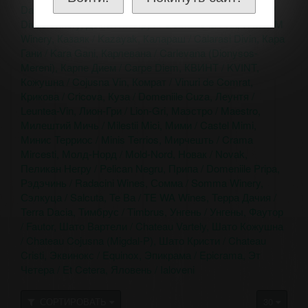
Davidescu
Джитана (Цыганка) / Gitana Winery
Дивус /
Divus Winery
Домен ля Прут / Domaine la Prut
И'М / I'M
Winery
Казаяк / Kazayak
Калараш / Calarasi Divin
Кара
Гани / Kara Gani
Карлевана / Carlevana (Dionysos-
Mereni)
Карпе Дием / Carpe Diem
КВИНТ / KVINT
Кожушна / Cojusna Vin
Комрат / Vinuri de Comrat
Крикова / Cricova
Куза / Domeniile Cuza
Леунтя /
Leuntea-Vin
Лион-Гри / Lion-Gri
Маэстро / Maestro
Милештий Мичь / Milestii Mici
Мими / Castel Mimi
Минис Терриос / Minis Terrios
Мирчешть / Crama
Mircesti
Молд-Норд / Mold-Nord
Новак / Novak
Пеликан Негру / Pelican Negru
Припа / Domeniile Pripa
Рэдэчинь / Radacini Wines
Сомма / Somma Winery
Сэлкуца / Salcuta
Те Ва / TE WA Wines
Терра Дачия /
Terra Dacia
Тимбрус / Timbrus
Унгень / Унгены
Фаутор
/ Fautor
Шато Вартели / Chateau Vartely
Шато Кожушна
/ Chateau Cojusna (Migdal-P)
Шато Кристи / Chateau
Cristi
Эквинокс / Equinox
Эпикрама / Epicrama
Эт
Четера / Et Cetera
Яловень / Ialoveni
СОРТИРОВАТЬ
30