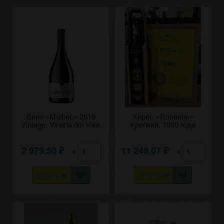
Вино «Malbec» 2019
Херес «Яловень»
Vintage, Vinaria din Vale.
Крепкий, 1980 года
0,75
урожая. 0,7
2 979,50
11 249,07
×
×
₽
₽
КУПИТЬ
КУПИТЬ